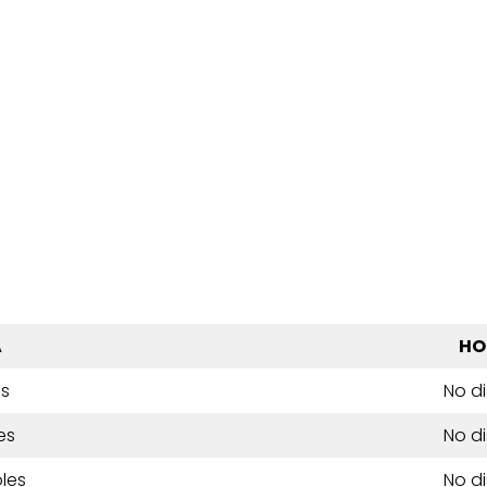
A
HO
es
No d
es
No d
les
No d