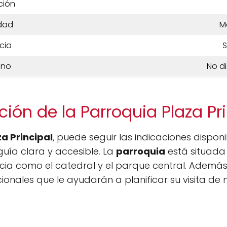
ción
dad
M
cia
S
ono
No d
ión de la Parroquia Plaza Pr
za Principal
, puede seguir las indicaciones dispon
guía clara y accesible. La
parroquia
está situada 
cia como el catedral y el parque central. Ademá
ionales que le ayudarán a planificar su visita de