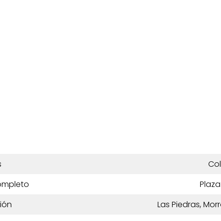
s
Co
ompleto
Plaza
ión
Las Piedras, Mor