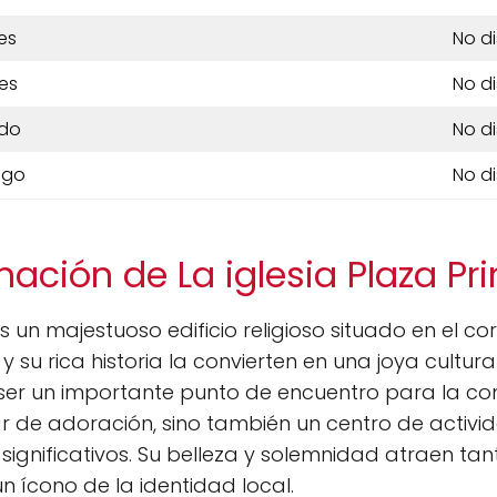
es
No d
es
No d
do
No d
ngo
No d
mación de La iglesia Plaza Pri
s un majestuoso edificio religioso situado en el co
 su rica historia la convierten en una joya cultur
 ser un importante punto de encuentro para la c
r de adoración, sino también un centro de activida
ignificativos. Su belleza y solemnidad atraen tant
un ícono de la identidad local.