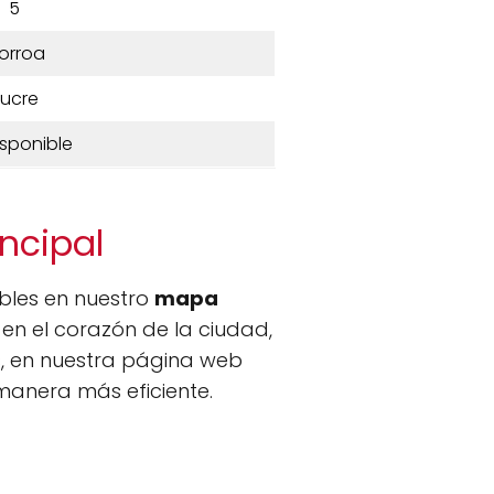
5
orroa
ucre
isponible
incipal
ibles en nuestro
mapa
en el corazón de la ciudad,
s, en nuestra página web
 manera más eficiente.