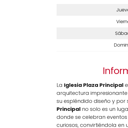
Juev
Viern
Sába
Domi
Infor
La
Iglesia Plaza Principal
e
arquitectura impresionante y
su espléndido diseño y por
Principal
no solo es un luga
donde se celebran eventos s
curiosos, convirtiéndola en 