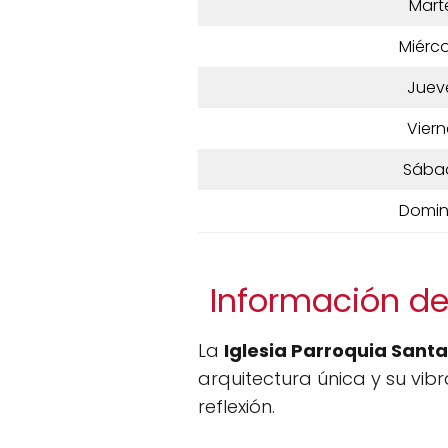
Mart
Miérco
Juev
Viern
Sába
Domi
Información de
La
Iglesia Parroquia Sant
arquitectura única y su vib
reflexión.