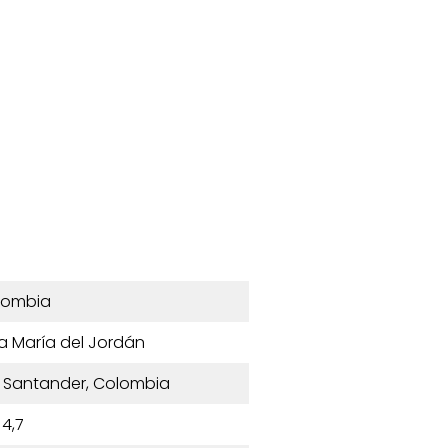
lombia
a María del Jordán
z, Santander, Colombia
4,7