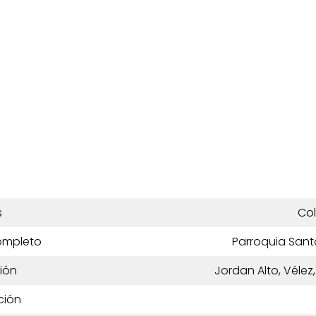
s
Co
ompleto
Parroquia Sant
ión
Jordan Alto, Véle
ción