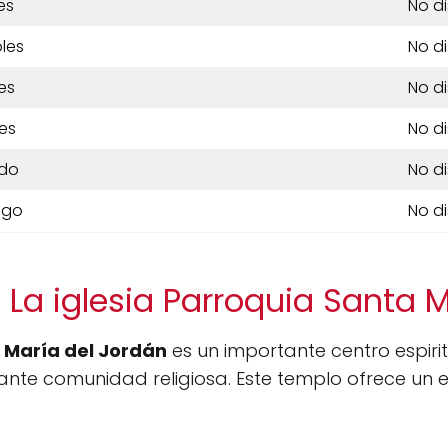
es
No d
les
No d
es
No d
es
No d
do
No d
ngo
No d
 La iglesia Parroquia Santa M
a María del Jordán
es un importante centro espiri
rante comunidad religiosa. Este templo ofrece un