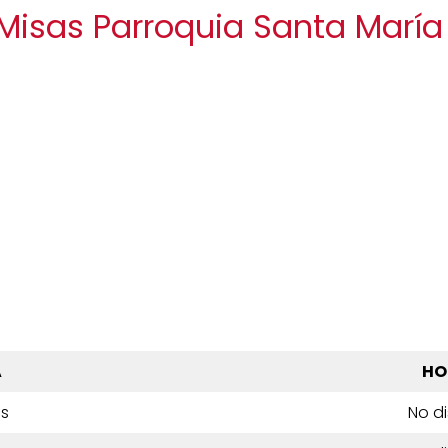
 Misas Parroquia Santa María
A
HO
es
No d