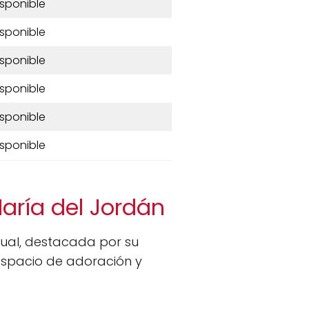
isponible
isponible
isponible
isponible
isponible
isponible
aría del Jordán
tual, destacada por su
 espacio de adoración y