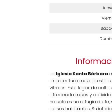
Juev
Viern
Sába
Domi
Informaci
La
Iglesia Santa Bárbara
e
arquitectura mezcla estilo
vitrales. Este lugar de cult
ofreciendo misas y activida
no solo es un refugio de fe, 
de sus habitantes. Su inter