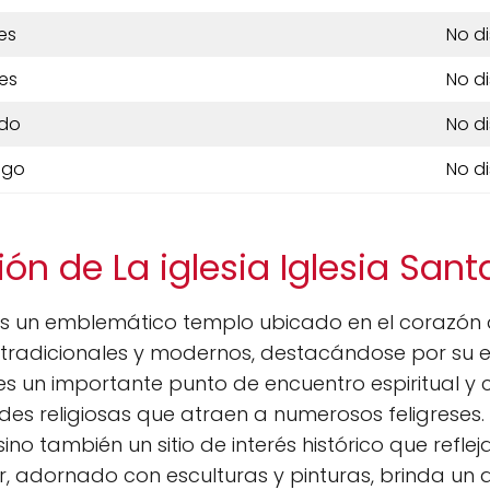
es
No d
es
No d
do
No d
ngo
No d
ón de La iglesia Iglesia San
s un emblemático templo ubicado en el corazón d
s tradicionales y modernos, destacándose por su 
o es un importante punto de encuentro espiritual y
des religiosas que atraen a numerosos feligreses.
sino también un sitio de interés histórico que reflej
ior, adornado con esculturas y pinturas, brinda un