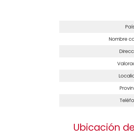
Paí
Nombre c
Direcc
Valora
Locali
Provin
Teléf
Ubicación de 