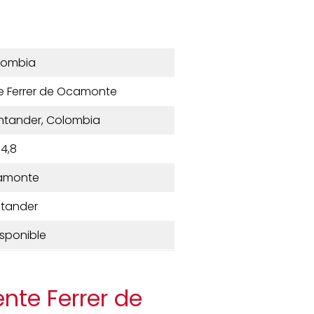
lombia
te Ferrer de Ocamonte
tander, Colombia
4,8
amonte
tander
isponible
ente Ferrer de