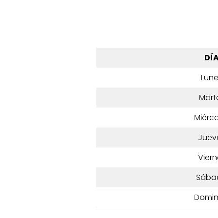
DÍ
Lun
Mart
Miérco
Juev
Viern
Sába
Domi