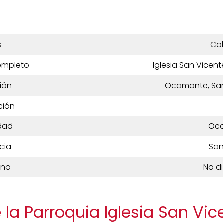
s
Co
ompleto
Iglesia San Vicen
ión
Ocamonte, San
ción
dad
Oc
cia
San
ono
No d
la Parroquia Iglesia San Vic