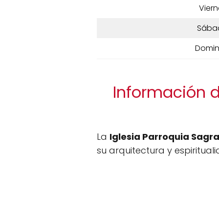
Viern
Sába
Domi
Información d
La
Iglesia Parroquia Sagr
su arquitectura y espiritual