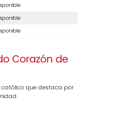
isponible
isponible
isponible
ado Corazón de
católico que destaca por
nidad.