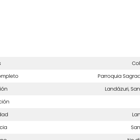
s
Co
ompleto
Parroquia Sagra
ión
Landázuri, Sa
ción
dad
Lan
cia
San