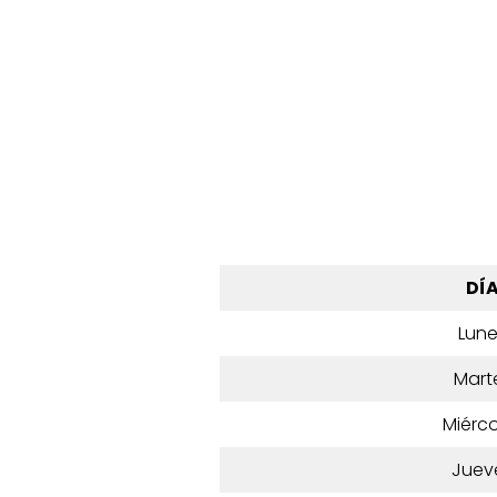
DÍ
Lun
Mart
Miérco
Juev