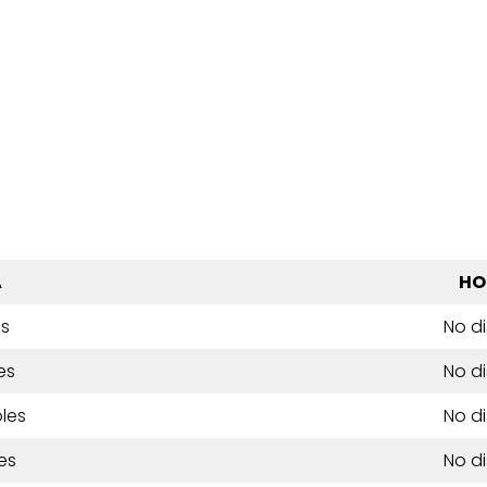
A
HO
es
No d
es
No d
les
No d
es
No d