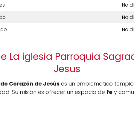
es
No d
do
No d
ngo
No d
e La iglesia Parroquia Sagr
Jesus
ado Corazón de Jesús
es un emblemático templo 
idad. Su misión es ofrecer un espacio de
fe
y comu