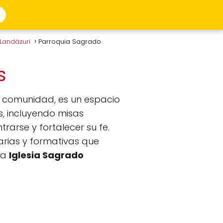
 Landázuri
Parroquia Sagrado
us
a comunidad, es un espacio
os, incluyendo misas
arse y fortalecer su fe.
arias y formativas que
la
Iglesia Sagrado