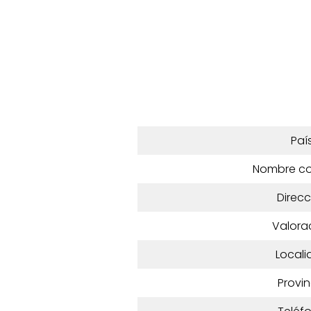
Paí
Nombre c
Direcc
Valora
Locali
Provin