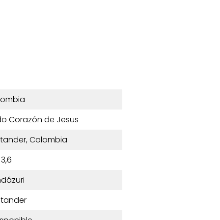
lombia
do Corazón de Jesus
ntander, Colombia
3,6
dázuri
tander