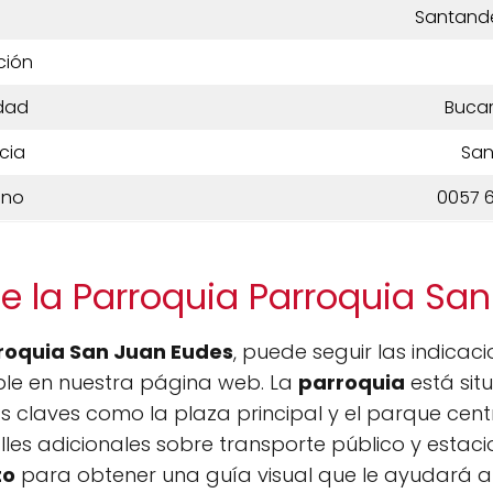
Santande
ción
dad
Buca
cia
San
ono
0057 6
e la Parroquia Parroquia Sa
rroquia San Juan Eudes
, puede seguir las indica
ble en nuestra página web. La
parroquia
está sit
s claves como la plaza principal y el parque centra
lles adicionales sobre transporte público y estac
to
para obtener una guía visual que le ayudará a