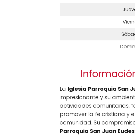
Juev
Viern
Sába
Domi
Información
La
Iglesia Parroquia San 
impresionante y su ambien
actividades comunitarias, fo
promover la fe cristiana y el
comunidad. Su compromiso c
Parroquia San Juan Eudes