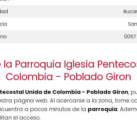
dad
Buca
cia
San
ono
0057 
 la Parroquia Iglesia Penteco
Colombia - Poblado Giron
ntecostal Unida de Colombia - Poblado Giron
, p
estra página web. Al acercarse a la zona, tome c
encuentra a pocos minutos de la
parroquia
. Ademá
litan el acceso.