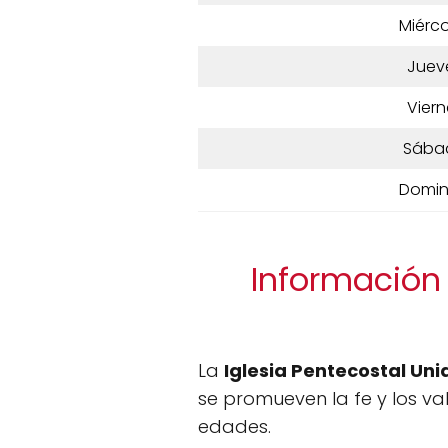
Miérco
Juev
Viern
Sába
Domi
Información 
La
Iglesia Pentecostal Un
se promueven la fe y los va
edades.