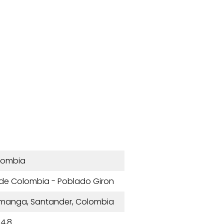
lombia
a de Colombia - Poblado Giron
aramanga, Santander, Colombia
4,8