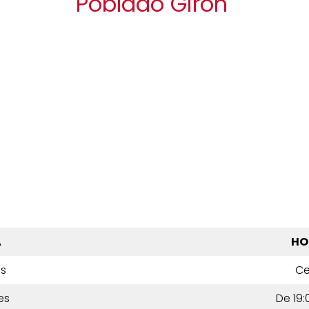
Poblado Giron
A
HO
es
Ce
es
De 19: