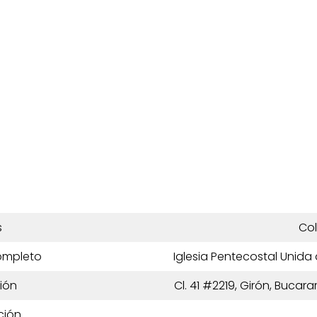
s
Co
ompleto
Iglesia Pentecostal Unid
ión
Cl. 41 #2219, Girón, Buc
ción