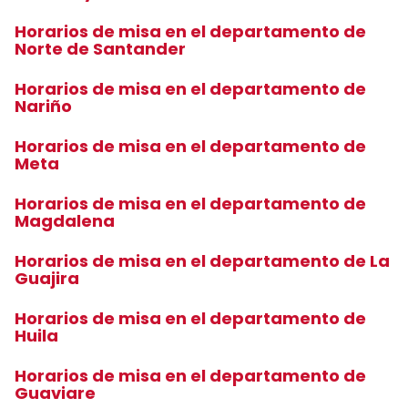
Horarios de misa en el departamento de
Norte de Santander
Horarios de misa en el departamento de
Nariño
Horarios de misa en el departamento de
Meta
Horarios de misa en el departamento de
Magdalena
Horarios de misa en el departamento de La
Guajira
Horarios de misa en el departamento de
Huila
Horarios de misa en el departamento de
Guaviare