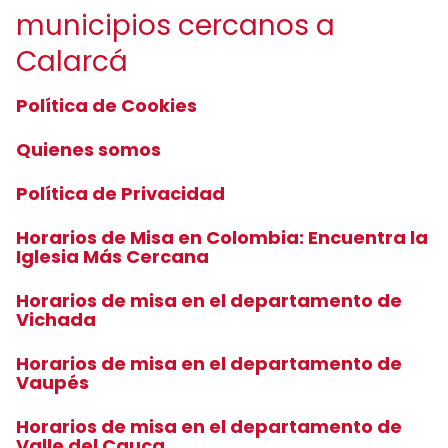
municipios cercanos a
Calarcá
Política de Cookies
Quienes somos
Política de Privacidad
Horarios de Misa en Colombia: Encuentra la
Iglesia Más Cercana
Horarios de misa en el departamento de
Vichada
Horarios de misa en el departamento de
Vaupés
Horarios de misa en el departamento de
Valle del Cauca