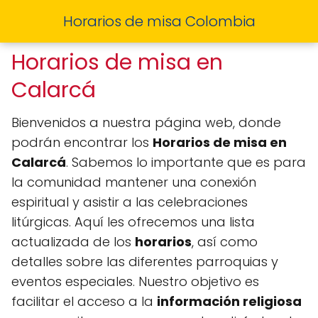
Horarios de misa Colombia
Horarios de misa en
Calarcá
Bienvenidos a nuestra página web, donde
podrán encontrar los
Horarios de misa en
Calarcá
. Sabemos lo importante que es para
la comunidad mantener una conexión
espiritual y asistir a las celebraciones
litúrgicas. Aquí les ofrecemos una lista
actualizada de los
horarios
, así como
detalles sobre las diferentes parroquias y
eventos especiales. Nuestro objetivo es
facilitar el acceso a la
información religiosa