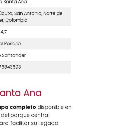
a Santa Ana
úcuta, San Antonio, Norte de
r, Colombia
4,7
Del Rosario
e Santander
75843593
Santa Ana
pa completo
disponible en
o del parque central.
a facilitar su llegada.