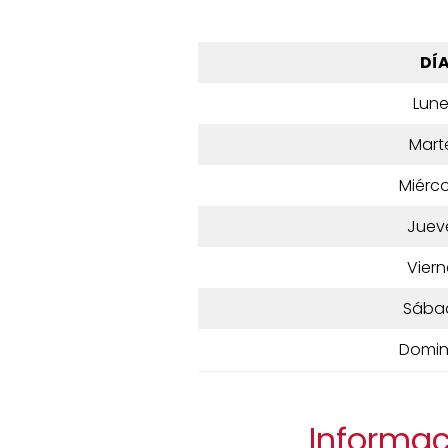
DÍ
Lun
Mart
Miérco
Juev
Viern
Sába
Domi
Informac