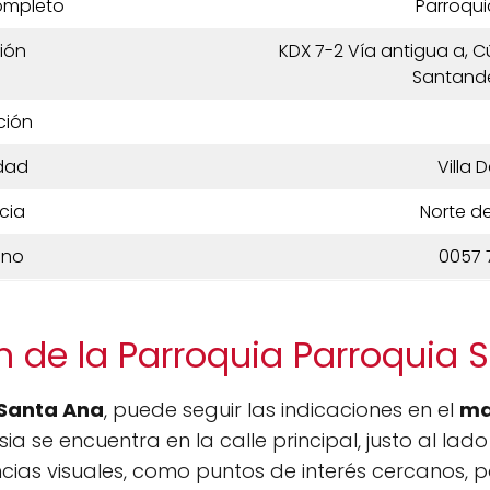
ompleto
Parroqui
ión
KDX 7-2 Vía antigua a, C
Santande
ción
dad
Villa 
cia
Norte d
ono
0057 
n de la Parroquia Parroquia 
 Santa Ana
, puede seguir las indicaciones en el
ma
ia se encuentra en la calle principal, justo al lad
as visuales, como puntos de interés cercanos, par