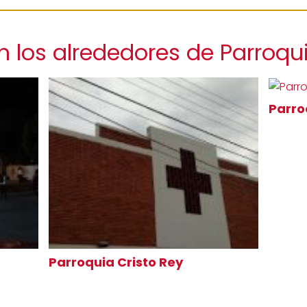
n los alrededores de Parroqu
Parro
Parroquia Cristo Rey