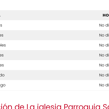
A
HO
es
No d
es
No d
les
No d
es
No d
es
No d
do
No d
ngo
No d
ión de La iglesia Parroquia 