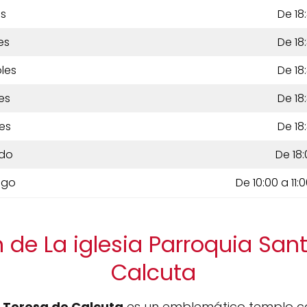
es
De 18:
es
De 18:
les
De 18:
es
De 18:
es
De 18:
do
De 18:
ngo
De 10:00 a 11:
 de La iglesia Parroquia San
Calcuta
a Teresa de Calcuta
es un emblemático templo ca