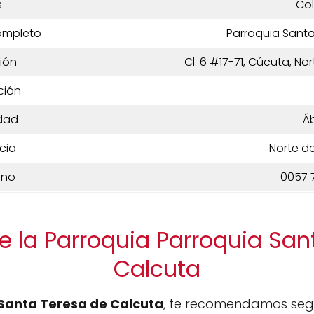
s
Co
ompleto
Parroquia Santa
ión
Cl. 6 #17-71, Cúcuta, N
ción
dad
Á
cia
Norte d
ono
0057 
e la Parroquia Parroquia San
Calcuta
Santa Teresa de Calcuta
, te recomendamos segui