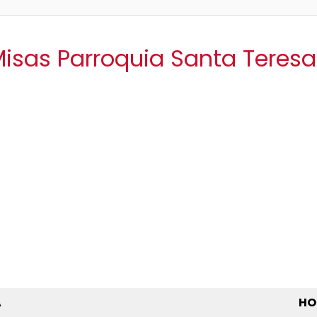
Misas Parroquia Santa Teres
A
HO