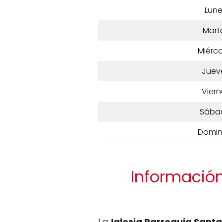
Lun
Mart
Miérco
Juev
Viern
Sába
Domi
Información
La
Iglesia Parroquia Sant