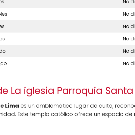
es
No d
les
No d
es
No d
es
No d
do
No d
ngo
No d
e La iglesia Parroquia Sant
de Lima
es un emblemático lugar de culto, recono
idad. Este templo católico ofrece un espacio de re