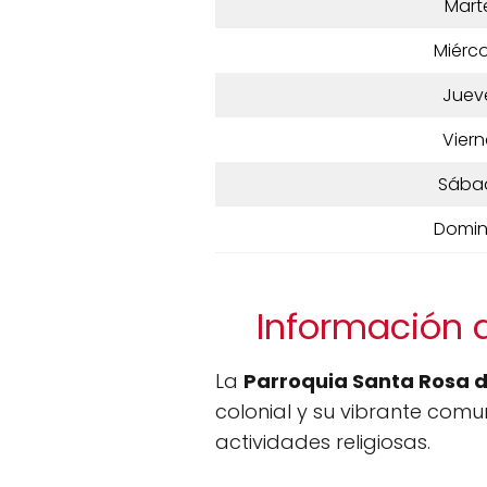
Mart
Miérco
Juev
Viern
Sába
Domi
Información d
La
Parroquia Santa Rosa 
colonial y su vibrante comun
actividades religiosas.