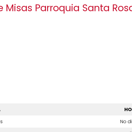
e Misas Parroquia Santa Ro
A
HO
es
No d