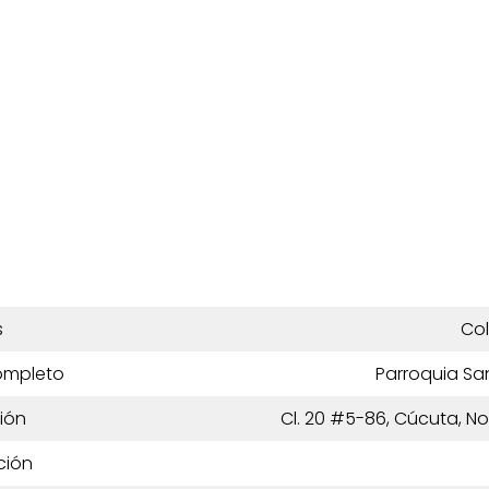
s
Co
ompleto
Parroquia Sa
ión
Cl. 20 #5-86, Cúcuta, N
ción