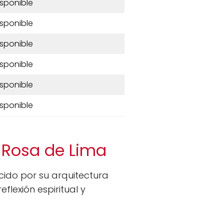
isponible
isponible
isponible
isponible
isponible
isponible
a Rosa de Lima
cido por su arquitectura
flexión espiritual y