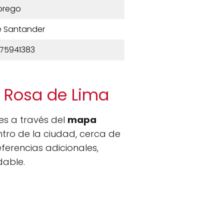
brego
e Santander
75941383
a Rosa de Lima
nes a través del
mapa
ntro de la ciudad, cerca de
eferencias adicionales,
dable.