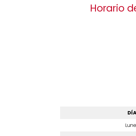
Horario d
DÍ
Lun