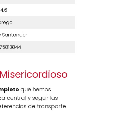
4,6
brego
e Santander
75813844
Misericordioso
mpleto
que hemos
central y seguir las
referencias de transporte