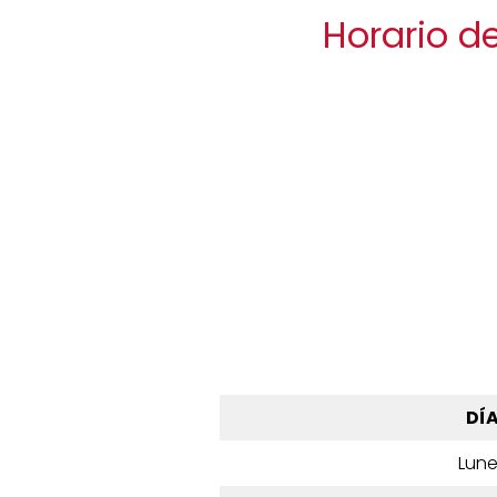
Horario d
DÍ
Lun