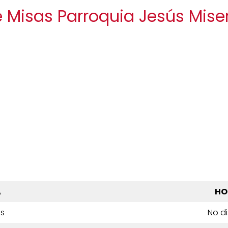
e Misas Parroquia Jesús Mise
A
HO
es
No d