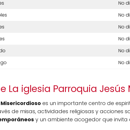
es
No d
les
No d
es
No d
es
No d
do
No d
ngo
No d
e La iglesia Parroquia Jesús 
 Misericordioso
es un importante centro de espir
vés de misas, actividades religiosas y acciones so
temporáneos
y un ambiente acogedor que invita a 