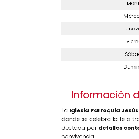
Mart
Miérco
Juev
Viern
Sába
Domi
Información d
La
Iglesia Parroquia Jesús
donde se celebra la fe a tra
destaca por
detalles con
convivencia.