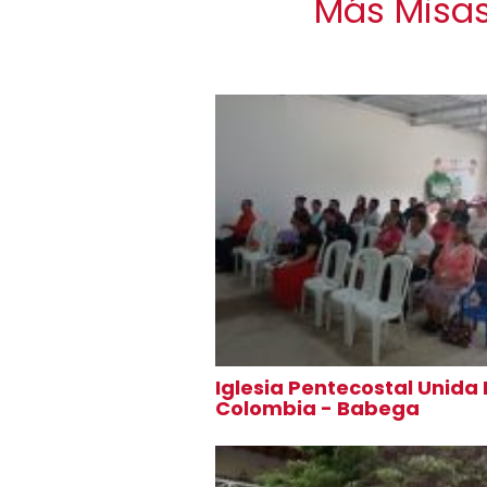
Más Misas
Iglesia Pentecostal Unida
Colombia - Babega