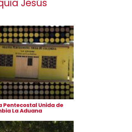
quia Jesús
ia Pentecostal Unida de
mbia La Aduana