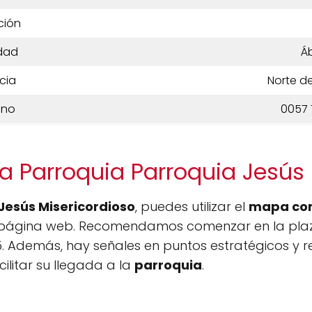
ción
dad
Á
cia
Norte d
ono
0057 
a Parroquia Parroquia Jesús 
Jesús Misericordioso
, puedes utilizar el
mapa co
página web. Recomendamos comenzar en la plaza 
 5. Además, hay señales en puntos estratégicos y 
ilitar su llegada a la
parroquia
.