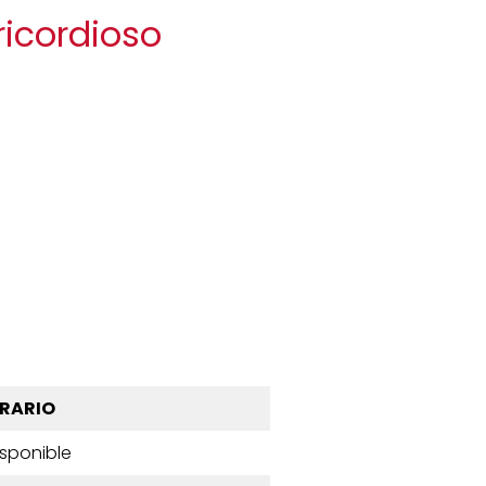
ricordioso
RARIO
isponible