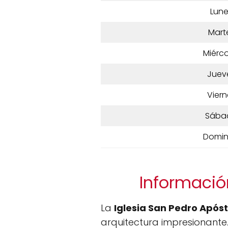
Lun
Mart
Miérco
Juev
Viern
Sába
Domi
Información
La
Iglesia San Pedro Apóst
arquitectura impresionante. 