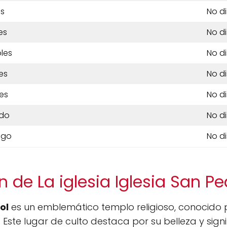
es
No d
es
No d
les
No d
es
No d
es
No d
do
No d
ngo
No d
 de La iglesia Iglesia San P
ol
es un emblemático templo religioso, conocido po
Este lugar de culto destaca por su belleza y signi