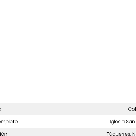
s
Co
ompleto
Iglesia Sa
ión
Túquerres, 