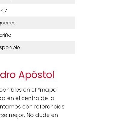
4,7
uerres
ariño
isponible
edro Apóstol
isponibles en el *mapa
a en el centro de la
contamos con referencias
arse mejor. No dude en