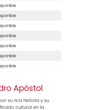
isponible
isponible
isponible
isponible
isponible
isponible
isponible
edro Apóstol
r su rica historia y su
ficado cultural en la