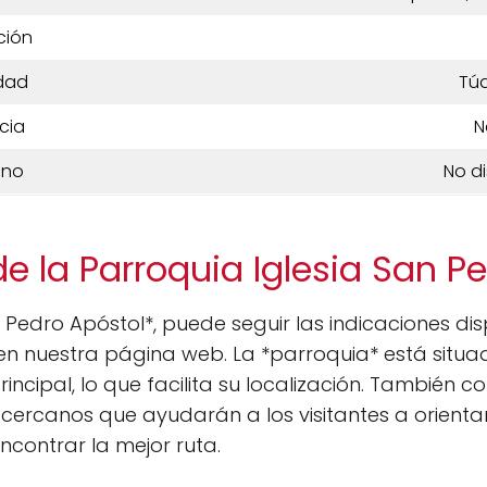
ción
dad
Túq
cia
N
ono
No d
e la Parroquia Iglesia San P
an Pedro Apóstol*, puede seguir las indicaciones d
 nuestra página web. La *parroquia* está situad
rincipal, lo que facilita su localización. También 
s cercanos que ayudarán a los visitantes a orient
contrar la mejor ruta.