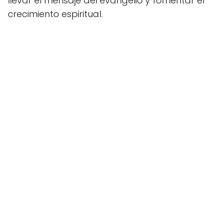
llevar el mensaje del evangelio y fomentar el
crecimiento espiritual.