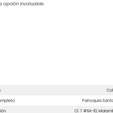
 opción invaluable.
s
Co
ompleto
Parroquia Sant
ión
Cl. 7 #11A-10, Mala