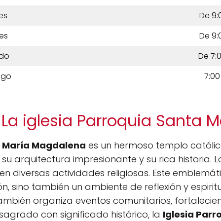
es
De 9:
es
De 9:
do
De 7:
ngo
7:00
 La iglesia Parroquia Santa 
ta María Magdalena
es un hermoso templo católic
u arquitectura impresionante y su rica historia. L
 en diversas actividades religiosas. Este emblemát
n, sino también un ambiente de reflexión y espirit
mbién organiza eventos comunitarios, fortaleciend
o sagrado con significado histórico, la
Iglesia Parr