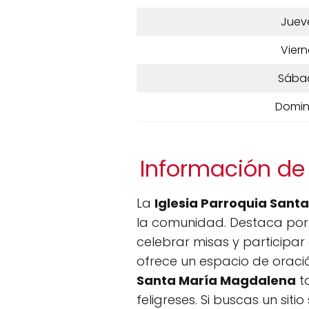
Juev
Viern
Sába
Domi
Información de
La
Iglesia Parroquia San
la comunidad. Destaca por s
celebrar misas y participar
ofrece un espacio de oració
Santa María Magdalena
ta
feligreses. Si buscas un siti