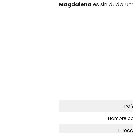
Magdalena
es sin duda una
Paí
Nombre c
Direcc