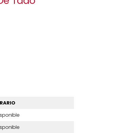
 De Tadó
RARIO
isponible
isponible