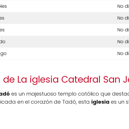
les
No d
es
No d
es
No d
do
No d
ngo
No d
 de La iglesia Catedral San 
Tadó
es un majestuoso templo católico que destac
 Ubicada en el corazón de Tadó, esta
iglesia
es un s