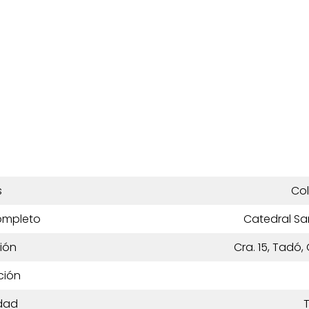
s
Co
ompleto
Catedral Sa
ión
Cra. 15, Tadó
ción
dad