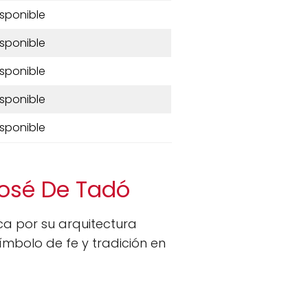
isponible
isponible
isponible
isponible
isponible
José De Tadó
a por su arquitectura
ímbolo de fe y tradición en