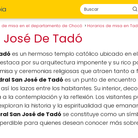
ia
s de misa en el departamento de Chocó
Horarios de misa en Ta
n José De Tadó
Tadó
es un hermoso templo católico ubicado en e
staca por su arquitectura imponente y su rico pat
misa y ceremonias religiosas que atraen tanto a 
ral San José de Tadó
es un punto de encuentro 
así los lazos entre los habitantes. Su interior, dec
a a la contemplación y la reflexión. Los visitantes
ploran la historia y la espiritualidad que emana
ral San José de Tadó
se constituye como un símbo
mperdible para quienes desean conocer más sobre l