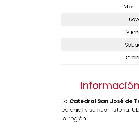
Miérco
Juev
Viern
Sába
Domi
Información
La
Catedral San José de 
colonial y su rica historia.
la región.