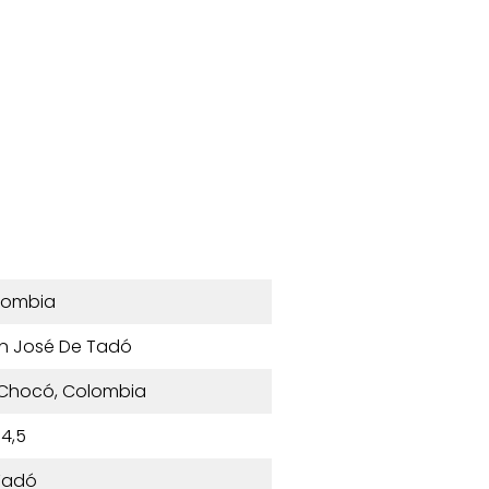
lombia
n José De Tadó
, Chocó, Colombia
4,5
Tadó