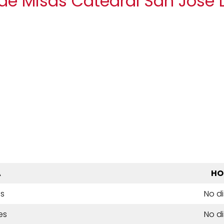
 de Misas Catedral San José
A
HO
es
No d
es
No d