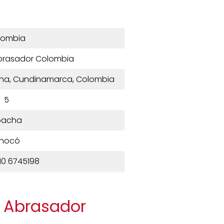
lombia
Abrasador Colombia
oacha, Cundinamarca, Colombia
5
oacha
hocó
10 6745198
o Abrasador