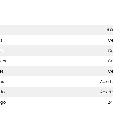
A
HO
es
Ce
es
Ce
les
Ce
es
Ce
es
Abiert
do
Abiert
ngo
24