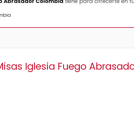
go Abrasador Colombia
tiene para ofrecerte en tu
Misas Iglesia Fuego Abrasa