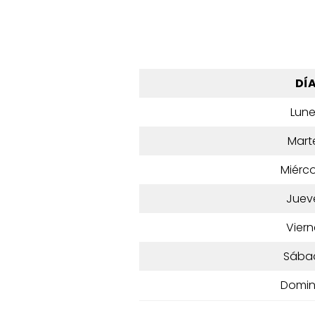
DÍ
Lun
Mart
Miérco
Juev
Viern
Sába
Domi