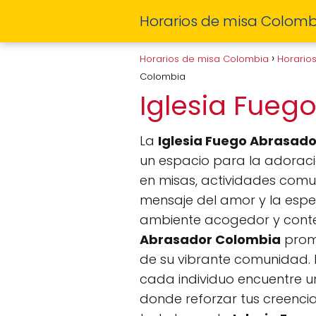
Horarios de misa Colomb
Horarios de misa Colombia
Horario
Colombia
Iglesia Fue
La
Iglesia Fuego Abrasad
un espacio para la adoración
en misas, actividades comun
mensaje del amor y la espe
ambiente acogedor y conte
Abrasador Colombia
promu
de su vibrante comunidad. L
cada individuo encuentre u
donde reforzar tus creencias