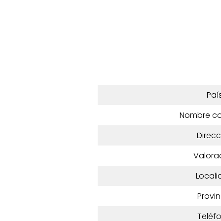
Paí
Nombre c
Direcc
Valora
Locali
Provin
Teléf