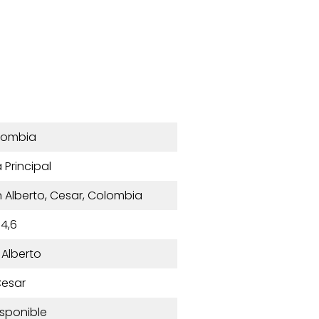
lombia
a Principal
an Alberto, Cesar, Colombia
4,6
 Alberto
esar
isponible