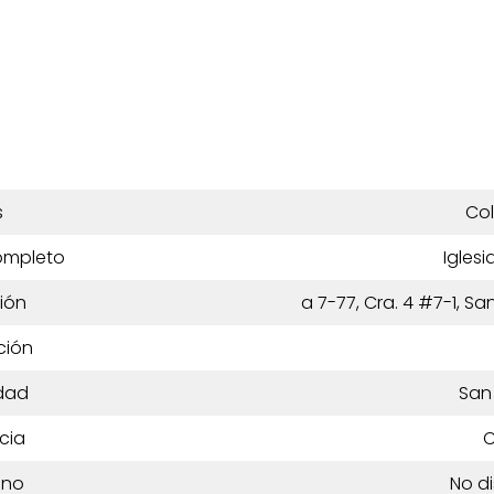
s
Co
ompleto
Iglesi
ión
a 7-77, Cra. 4 #7-1, S
ción
dad
San
cia
C
ono
No d