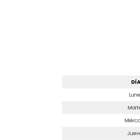
DÍ
Lun
Mart
Miérco
Juev