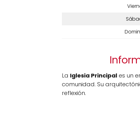
Viern
Sába
Domi
Inform
La
Iglesia Principal
es un em
comunidad. Su arquitectónic
reflexión.