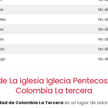
es
No d
les
No d
es
No d
es
No d
do
No d
ngo
No d
e La iglesia Iglecia Penteco
Colombia La tercera
idad de Colombia La Tercera
es un lugar de ado