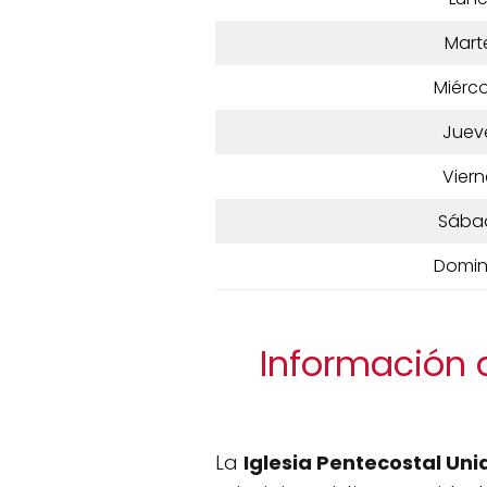
Mart
Miérco
Juev
Viern
Sába
Domi
Información d
La
Iglesia Pentecostal Un