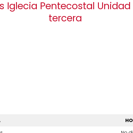
s Iglecia Pentecostal Unida
tercera
A
HO
es
No d