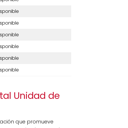
isponible
isponible
isponible
isponible
isponible
isponible
stal Unidad de
ración que promueve