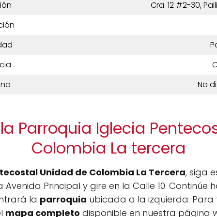
ión
Cra. 12 #2-30, Pai
ción
dad
Pa
cia
C
ono
No d
la Parroquia Iglecia Penteco
Colombia La tercera
ntecostal Unidad de Colombia La Tercera
, siga 
 Avenida Principal y gire en la Calle 10. Continúe h
ntrará la
parroquia
ubicada a la izquierda. Para fa
el
mapa completo
disponible en nuestra página w