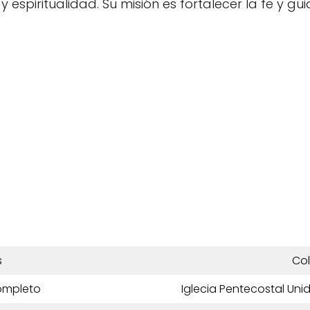
 y espiritualidad. Su misión es fortalecer la fe y g
s
Co
ompleto
Iglecia Pentecostal Un