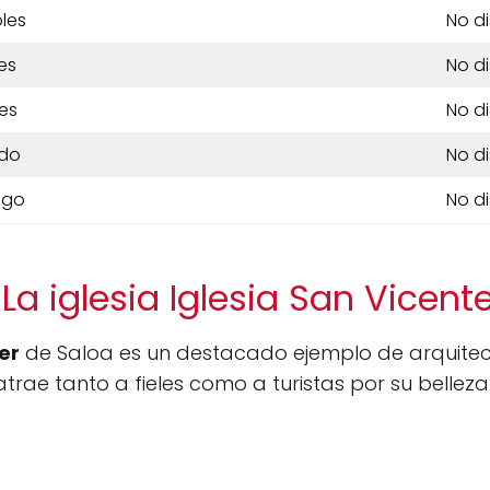
les
No d
es
No d
es
No d
do
No d
ngo
No d
La iglesia Iglesia San Vicente
er
de Saloa es un destacado ejemplo de arquitectur
 atrae tanto a fieles como a turistas por su belleza