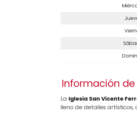
Miérco
Juev
Viern
Sába
Domi
Información de 
La
Iglesia San Vicente Ferr
lleno de detalles artísticos,