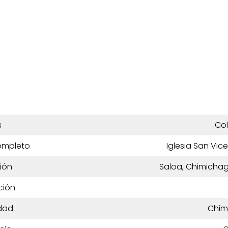
s
Co
ompleto
Iglesia San Vic
ión
Saloa, Chimichag
ción
dad
Chim