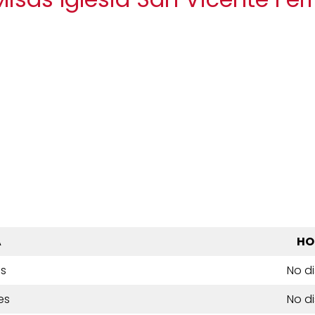
A
HO
es
No d
es
No d