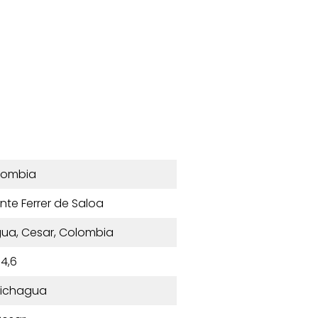
lombia
ente Ferrer de Saloa
ua, Cesar, Colombia
4,6
ichagua