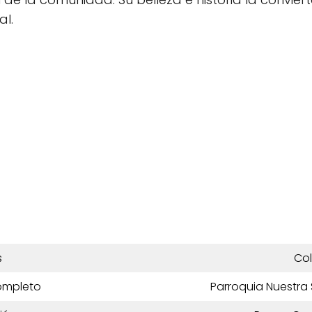
al.
s
Co
ompleto
Parroquia Nuestra