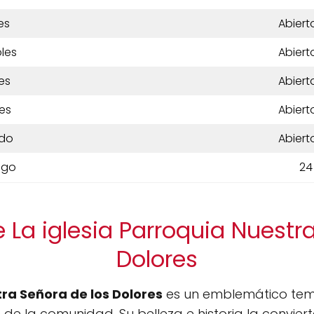
es
Abiert
les
Abiert
es
Abiert
es
Abiert
do
Abiert
ngo
24
 La iglesia Parroquia Nuestr
Dolores
tra Señora de los Dolores
es un emblemático temp
n de la comunidad. Su belleza e historia la convie