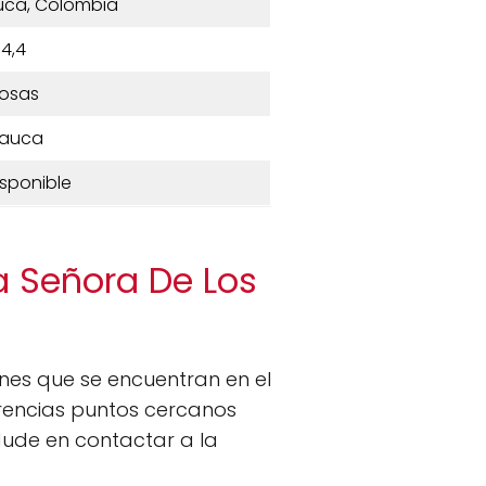
uca, Colombia
4,4
osas
auca
isponible
a Señora De Los
iones que se encuentran en el
erencias puntos cercanos
dude en contactar a la