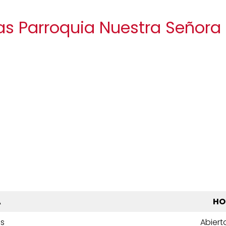
as Parroquia Nuestra Señora
A
HO
es
Abiert