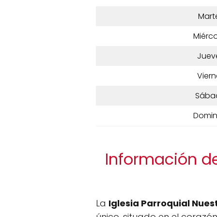
Mart
Miérco
Juev
Viern
Sába
Domi
Información de
La
Iglesia Parroquial Nues
único, situado en el corazó