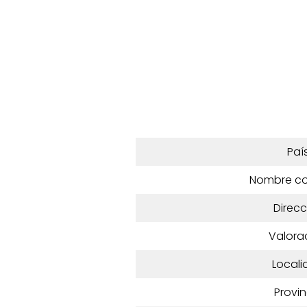
Paí
Nombre c
Direcc
Valora
Locali
Provin