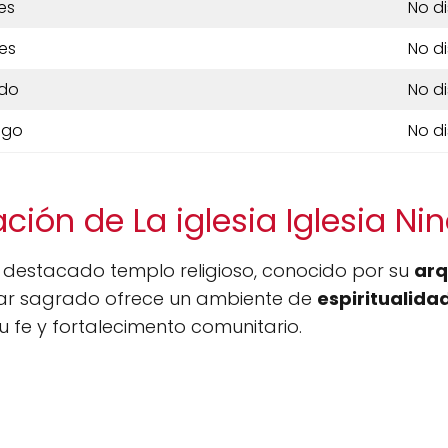
es
No d
es
No d
do
No d
ngo
No d
ción de La iglesia Iglesia Ni
 destacado templo religioso, conocido por su
arq
ugar sagrado ofrece un ambiente de
espiritualida
 fe y fortalecimento comunitario.