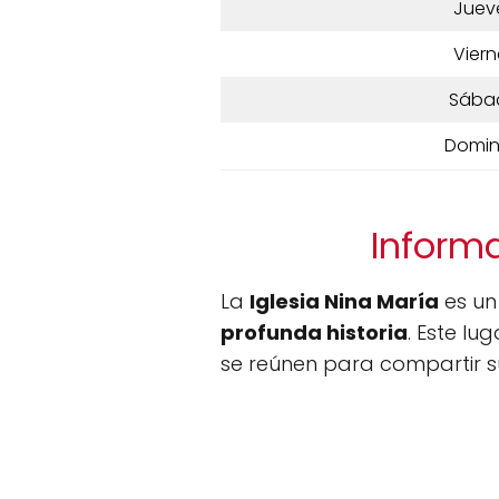
Juev
Viern
Sába
Domi
Informa
La
Iglesia Nina María
es un
profunda historia
. Este l
se reúnen para compartir su