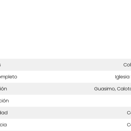
s
Co
ompleto
Iglesia
ión
Guasimo, Calot
ción
dad
C
cia
C