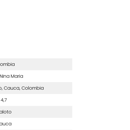
lombia
 Nina Maria
o, Cauca, Colombia
4,7
aloto
auca