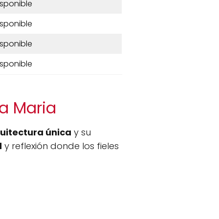
isponible
isponible
isponible
isponible
na Maria
uitectura única
y su
d
y reflexión donde los fieles