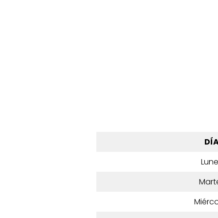
DÍ
Lun
Mart
Miérco