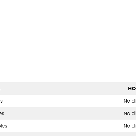
A
HO
es
No d
es
No d
les
No d