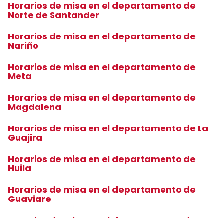
Horarios de misa en el departamento de
Norte de Santander
Horarios de misa en el departamento de
Nariño
Horarios de misa en el departamento de
Meta
Horarios de misa en el departamento de
Magdalena
Horarios de misa en el departamento de La
Guajira
Horarios de misa en el departamento de
Huila
Horarios de misa en el departamento de
Guaviare