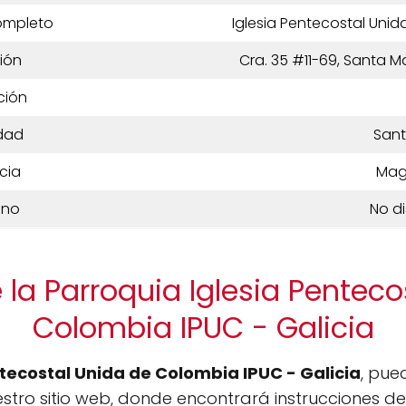
ompleto
Iglesia Pentecostal Unid
ión
Cra. 35 #11-69, Santa 
ción
dad
Sant
cia
Mag
ono
No d
 la Parroquia Iglesia Penteco
Colombia IPUC - Galicia
ntecostal Unida de Colombia IPUC - Galicia
, pued
stro sitio web, donde encontrará instrucciones de