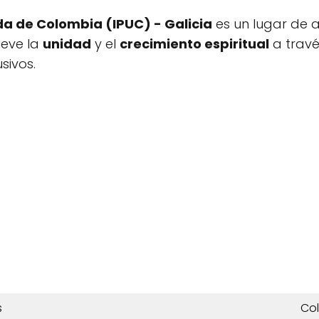
da de Colombia (IPUC) - Galicia
es un lugar de 
eve la
unidad
y el
crecimiento espiritual
a travé
sivos.
s
Co