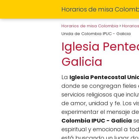
Horarios de misa Colomb
Horarios de misa Colombia
Horario
Unida de Colombia IPUC - Galicia
Iglesia Pent
Galicia
La
Iglesia Pentecostal Uni
donde se congregan fieles 
servicios religiosos que inc
de amor, unidad y fe. Los v
experimentar el mensaje del
Colombia IPUC - Galicia
se
espiritual y emocional a to
está buscando un lugar dond