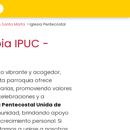
n Santa Marta
Iglesia Pentecostal
ia IPUC -
to vibrante y acogedor,
ta parroquia ofrece
itarias, promoviendo valores
 celebraciones y a
a Pentecostal Unida de
omunidad, brindando apoyo
crecimiento personal. Si
itamos a unirse a nosotros