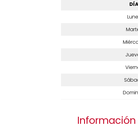
DÍ
Lun
Mart
Miérco
Juev
Viern
Sába
Domi
Información 