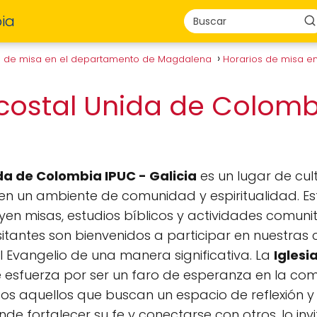
ia
s de misa en el departamento de Magdalena
Horarios de misa e
ecostal Unida de Colomb
da de Colombia IPUC - Galicia
es un lugar de cul
en un ambiente de comunidad y espiritualidad. Es
luyen misas, estudios bíblicos y actividades comun
isitantes son bienvenidos a participar en nuestras
 Evangelio de una manera significativa. La
Iglesi
 esfuerza por ser un faro de esperanza en la c
dos aquellos que buscan un espacio de reflexión y 
e fortalecer su fe y conectarse con otros, lo inv