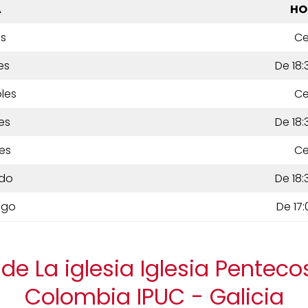
A
HO
es
Ce
es
De 18:
les
Ce
es
De 18:
es
Ce
do
De 18:
ngo
De 17:
de La iglesia Iglesia Penteco
Colombia IPUC - Galicia