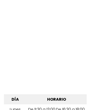
DÍA
HORARIO
Lunes
De 11:30 a 13:00,De 16:30 a 18:00