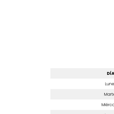
DÍ
Lun
Mart
Miérco