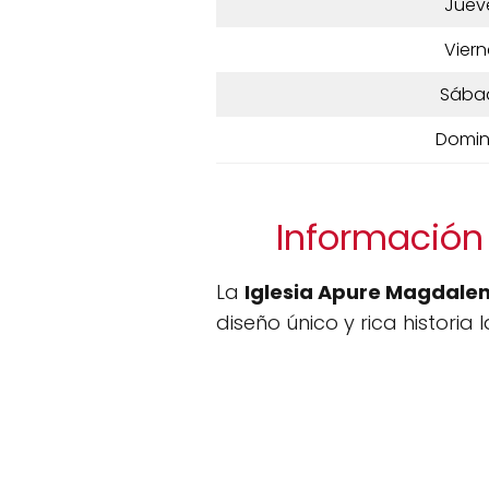
Juev
Viern
Sába
Domi
Información
La
Iglesia Apure Magdale
diseño único y rica historia