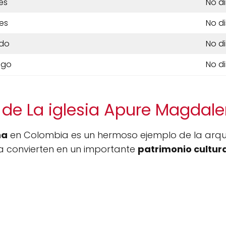
es
No d
es
No d
do
No d
ngo
No d
 de La iglesia Apure Magdal
na
en Colombia es un hermoso ejemplo de la arquite
 la convierten en un importante
patrimonio cultur