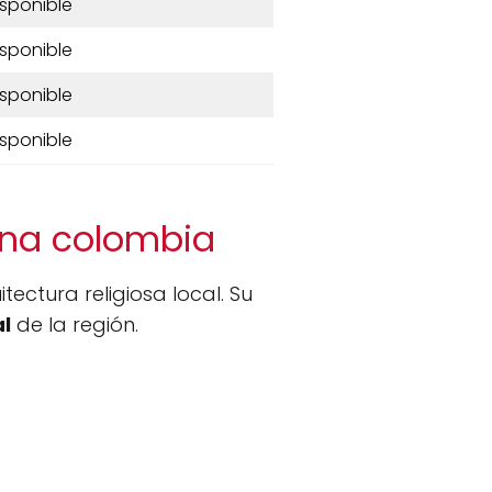
isponible
isponible
isponible
isponible
ena colombia
ctura religiosa local. Su
al
de la región.