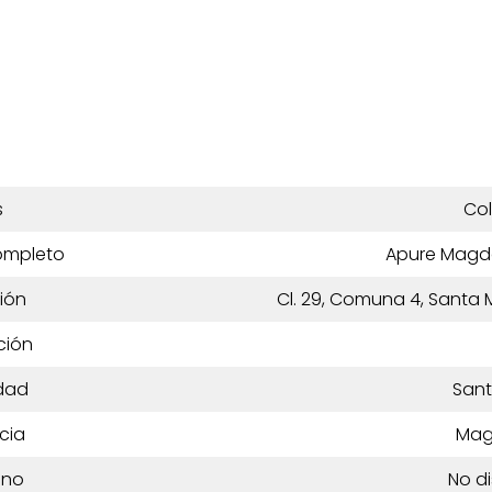
s
Co
ompleto
Apure Magd
ión
Cl. 29, Comuna 4, Santa
ción
dad
Sant
cia
Mag
ono
No d