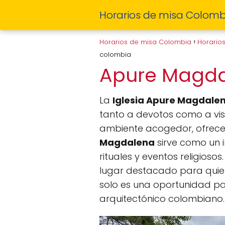
Horarios de misa Colomb
Horarios de misa Colombia
Horario
colombia
Apure Magd
La
Iglesia Apure Magdale
tanto a devotos como a visi
ambiente acogedor, ofrece 
Magdalena
sirve como un i
rituales y eventos religioso
lugar destacado para quienes
solo es una oportunidad par
arquitectónico colombiano.