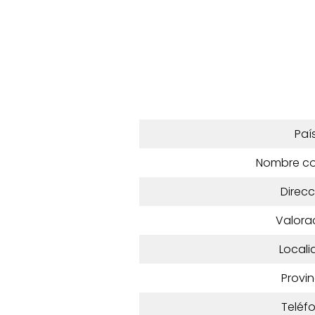
Paí
Nombre c
Direcc
Valora
Locali
Provin
Teléf