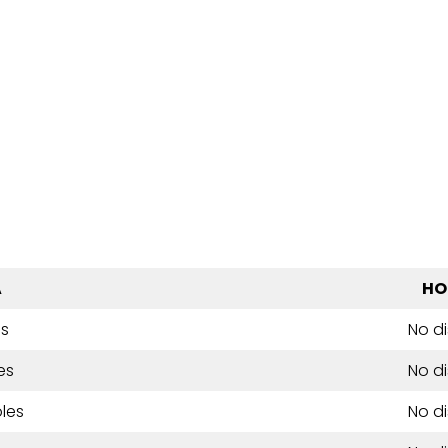
A
HO
es
No d
es
No d
les
No d