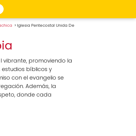
achica
Iglesia Pentecostal Unida De
bia
l vibrante, promoviendo la
 estudios bíblicos y
iso con el evangelio se
gregación. Además, la
speto, donde cada