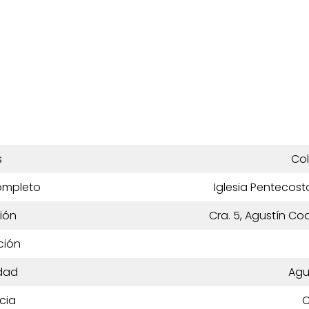
s
Co
ompleto
Iglesia Pentecos
ión
Cra. 5, Agustín Co
ción
dad
Agu
cia
C