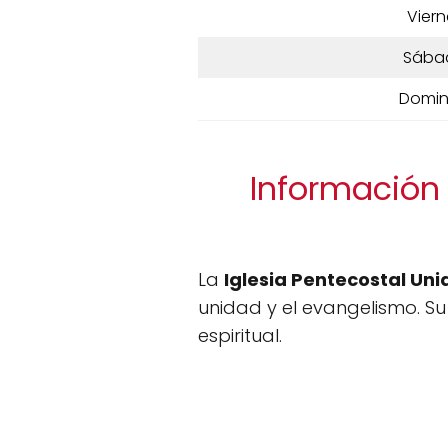
Viern
Sába
Domi
Información 
La
Iglesia Pentecostal Un
unidad y el evangelismo. Su 
espiritual.