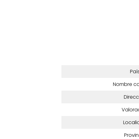
Paí
Nombre c
Direcc
Valora
Locali
Provin