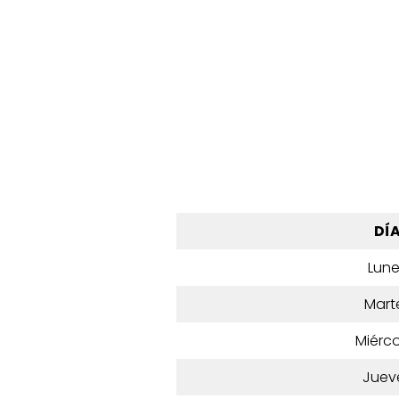
DÍ
Lun
Mart
Miérco
Juev