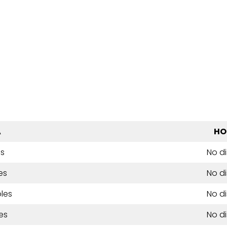
A
HO
es
No d
es
No d
les
No d
es
No d