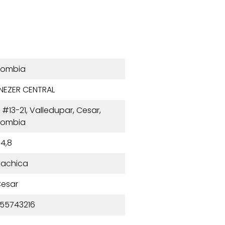
lombia
ENEZER CENTRAL
a #13-21, Valledupar, Cesar,
lombia
4,8
achica
esar
55743216