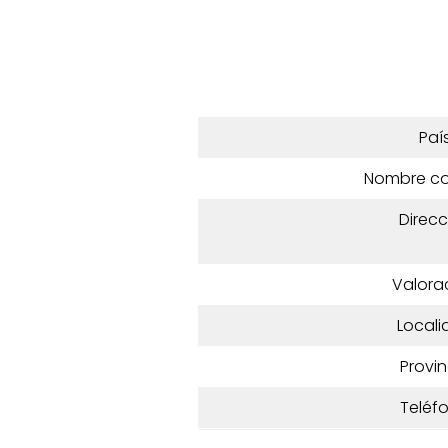
Paí
Nombre c
Direcc
Valora
Locali
Provin
Teléf