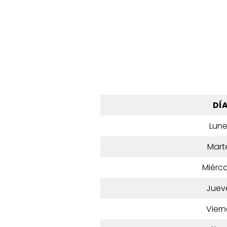
DÍ
Lun
Mart
Miérco
Juev
Viern