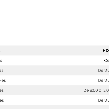
A
HO
es
Ce
es
De 8:
les
De 8:
es
De 8:00 a 12:0
es
De 8: