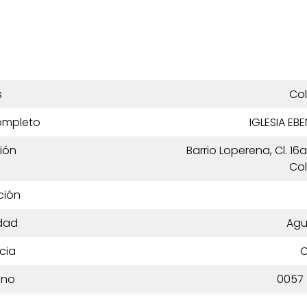
s
Co
ompleto
IGLESIA EB
ión
Barrio Loperena, Cl. 16
Co
ción
dad
Agu
cia
C
ono
0057 