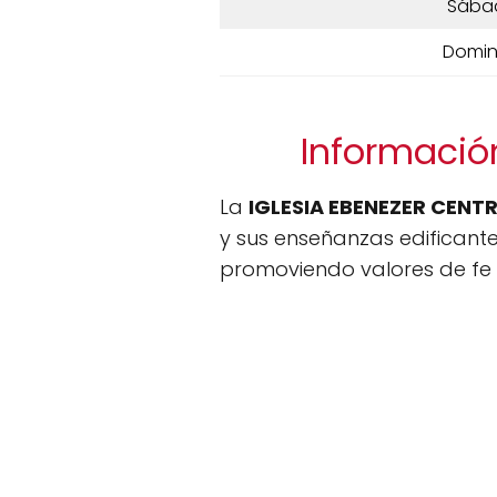
Sába
Domi
Información
La
IGLESIA EBENEZER CENT
y sus enseñanzas edificant
promoviendo valores de fe 