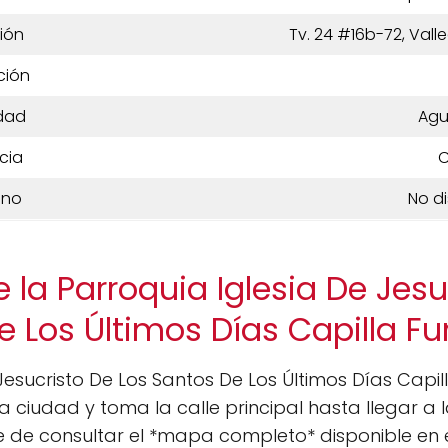
ión
Tv. 24 #16b-72, Val
ción
dad
Agu
cia
C
ono
No d
 la Parroquia Iglesia De Jesu
e Los Últimos Días Capilla F
e Jesucristo De Los Santos De Los Últimos Días Capi
la ciudad y toma la calle principal hasta llegar a l
 de consultar el *mapa completo* disponible en el