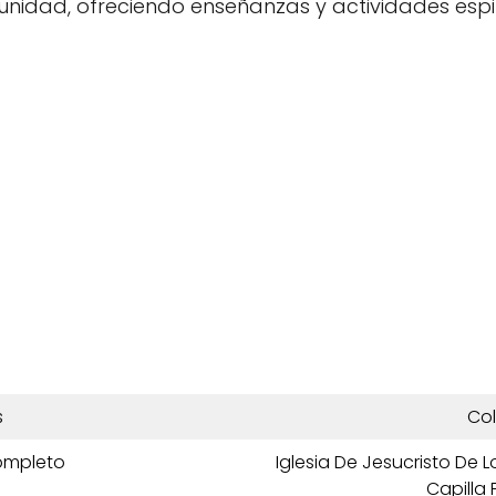
unidad, ofreciendo enseñanzas y actividades espi
s
Co
ompleto
Iglesia De Jesucristo De 
Capilla