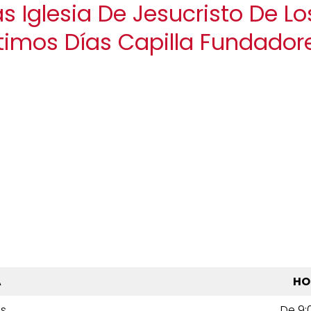
s Iglesia De Jesucristo De L
timos Días Capilla Fundado
A
HO
es
De 9: