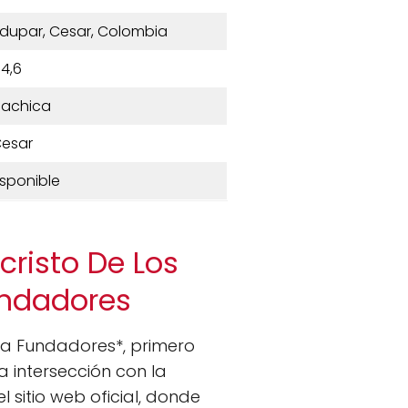
ledupar, Cesar, Colombia
4,6
achica
esar
isponible
cristo De Los
undadores
lla Fundadores*, primero
a intersección con la
 sitio web oficial, donde