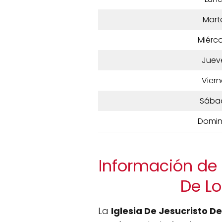
Mart
Miérco
Juev
Viern
Sába
Domi
Información de L
De Lo
La
Iglesia De Jesucristo D