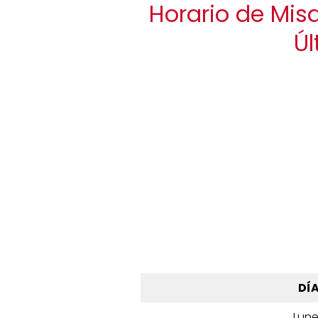
Horario de Misa
Úl
DÍ
Lun