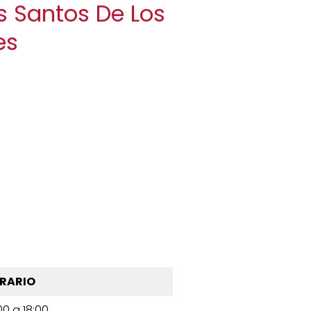
os Santos De Los
res
RARIO
00 a 18:00