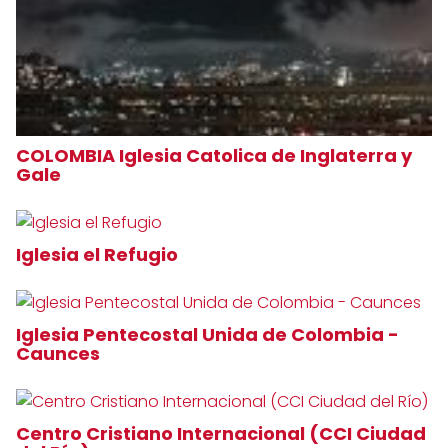
COLOMBIA Iglesia Catolica de Inglaterra y
Gale
Iglesia el Refugio
Iglesia Pentecostal Unida de Colombia -
Caunces
Centro Cristiano Internacional (CCI Ciudad