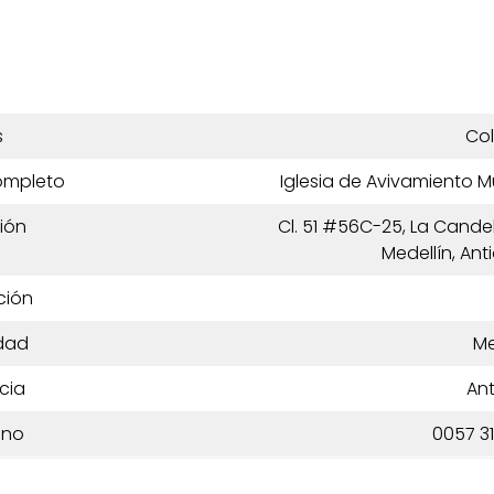
s
Co
ompleto
Iglesia de Avivamiento 
ión
Cl. 51 #56C-25, La Candel
Medellín, An
ción
dad
Me
cia
Ant
ono
0057 3