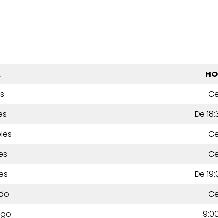
A
HO
es
Ce
es
De 18:
les
Ce
es
Ce
es
De 19:
do
Ce
ngo
9:00