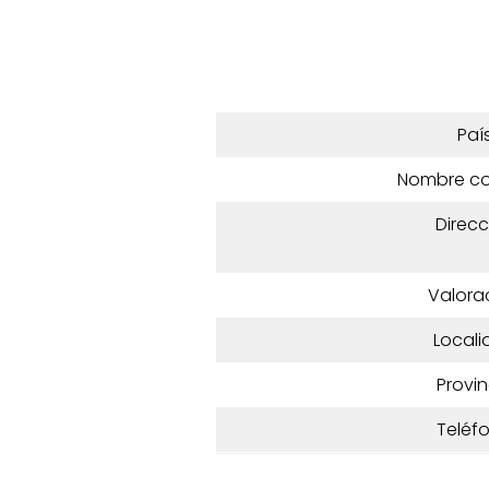
Paí
Nombre c
Direcc
Valora
Locali
Provin
Teléf