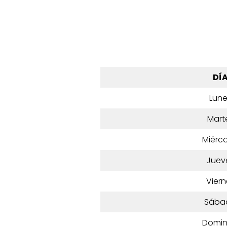
DÍ
Lun
Mart
Miérco
Juev
Viern
Sába
Domi