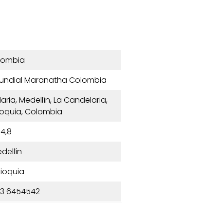
lombia
Mundial Maranatha Colombia
aria, Medellín, La Candelaria,
tioquia, Colombia
4,8
dellín
ioquia
13 6454542