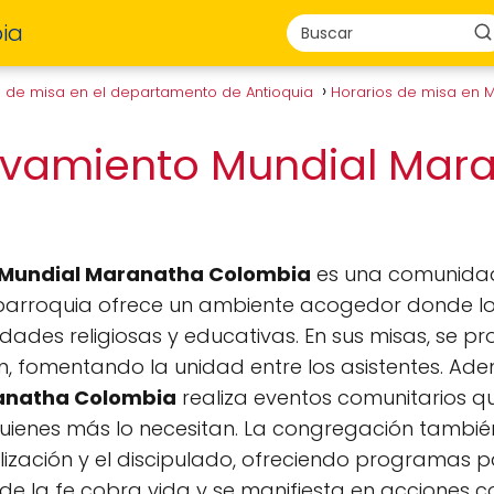
ia
s de misa en el departamento de Antioquia
Horarios de misa en 
vivamiento Mundial Mar
o Mundial Maranatha Colombia
es una comunidad 
ta parroquia ofrece un ambiente acogedor donde lo
vidades religiosas y educativas. En sus misas, se
, fomentando la unidad entre los asistentes. Ade
anatha Colombia
realiza eventos comunitarios qu
ienes más lo necesitan. La congregación también
zación y el discipulado, ofreciendo programas p
e la fe cobra vida y se manifiesta en acciones c