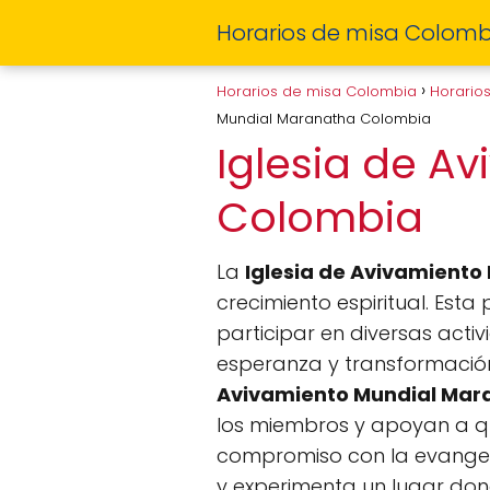
Horarios de misa Colomb
Horarios de misa Colombia
Horario
Mundial Maranatha Colombia
Iglesia de A
Colombia
La
Iglesia de Avivamient
crecimiento espiritual. Es
participar en diversas acti
esperanza y transformación
Avivamiento Mundial Mar
los miembros y apoyan a qu
compromiso con la evangeli
y experimenta un lugar dond