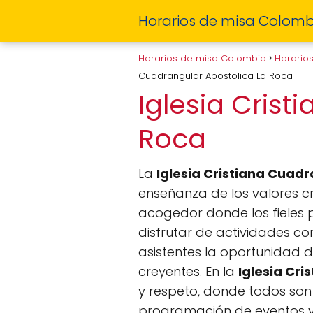
Horarios de misa Colomb
Horarios de misa Colombia
Horario
Cuadrangular Apostolica La Roca
Iglesia Cris
Roca
La
Iglesia Cristiana Cuad
enseñanza de los valores cri
acogedor donde los fieles 
disfrutar de actividades co
asistentes la oportunidad de
creyentes. En la
Iglesia Cr
y respeto, donde todos son 
programación de eventos y e