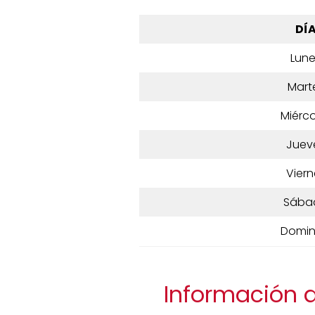
DÍ
Lun
Mart
Miérco
Juev
Viern
Sába
Domi
Información d