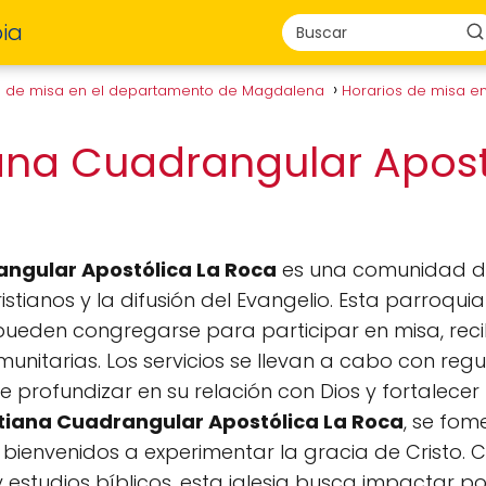
ia
s de misa en el departamento de Magdalena
Horarios de misa en
tiana Cuadrangular Apost
rangular Apostólica La Roca
es una comunidad d
stianos y la difusión del Evangelio. Esta parroqui
pueden congregarse para participar en misa, reci
munitarias. Los servicios se llevan a cabo con reg
 profundizar en su relación con Dios y fortalecer 
istiana Cuadrangular Apostólica La Roca
, se fo
bienvenidos a experimentar la gracia de Cristo. 
studios bíblicos, esta iglesia busca impactar po