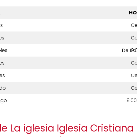
A
HO
es
Ce
es
Ce
les
De 19:
es
Ce
es
Ce
do
Ce
ngo
8:00
e La iglesia Iglesia Cristian