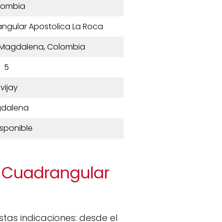
lombia
rangular Apostolica La Roca
y, Magdalena, Colombia
5
ivijay
dalena
isponible
a Cuadrangular
estas indicaciones: desde el