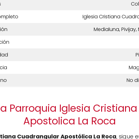
s
Co
ompleto
Iglesia Cristiana Cuad
ión
Medialuna, Pivija
ción
dad
P
cia
Mag
ono
No d
la Parroquia Iglesia Cristian
Apostolica La Roca
istiana Cuadrangular Apostólica La Roca
, sigue 