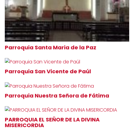
Parroquia Santa Maria de la Paz
Parroquia San Vicente de Paúl
Parroquia Nuestra Señora de Fátima
PARROQUIA EL SEÑOR DE LA DIVINA
MISERICORDIA