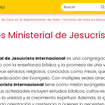
ia
s de misa en el departamento de Huila
Horarios de misa en Neiv
os Ministerial de Jesucri
l
ial de Jesucristo Internacional
es una congregaci
 con la enseñanza bíblica y la promesa de una 
ece servicios religiosos, conocidos como misas, qu
redicación del Evangelio. Con múltiples sedes alr
ucristo Internacional
tiene como misión evangeliz
us actividades incluyen estudios bíblicos, cultos e
a unidad y el crecimiento espiritual. Además, la ig
do orientación y asistencia a quienes lo necesite