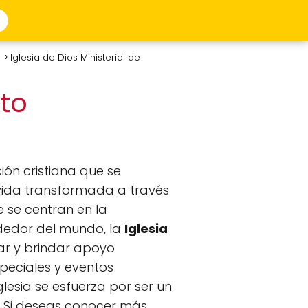
a
Iglesia de Dios Ministerial de
sto
ón cristiana que se
vida transformada a través
e se centran en la
ededor del mundo, la
Iglesia
ar y brindar apoyo
speciales y eventos
lesia se esfuerza por ser un
n. Si deseas conocer más