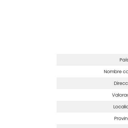
Paí
Nombre c
Direcc
Valora
Locali
Provin