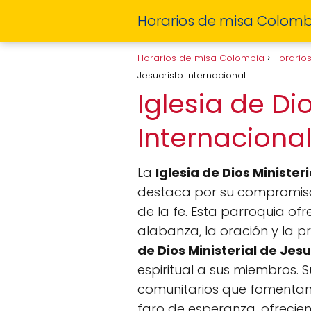
Horarios de misa Colomb
Horarios de misa Colombia
Horario
Jesucristo Internacional
Iglesia de Di
Internaciona
La
Iglesia de Dios Minister
destaca por su compromiso
de la fe. Esta parroquia ofr
alabanza, la oración y la p
de Dios Ministerial de Jes
espiritual a sus miembros. S
comunitarios que fomentan l
faro de esperanza, ofrecien