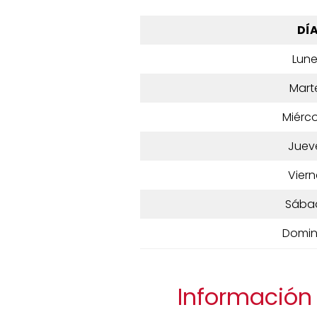
DÍ
Lun
Mart
Miérco
Juev
Viern
Sába
Domi
Información d