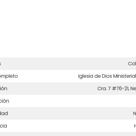
s
Co
ompleto
Iglesia de Dios Ministeri
ión
Cra. 7 #76-21, N
ción
dad
N
cia