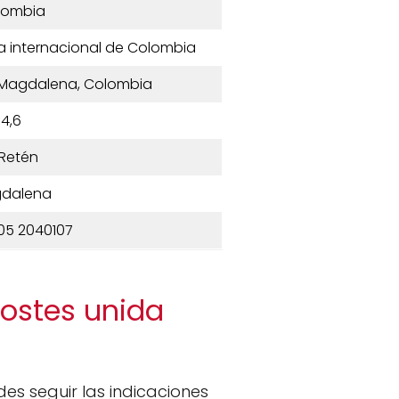
lombia
da internacional de Colombia
n, Magdalena, Colombia
4,6
 Retén
dalena
05 2040107
costes unida
des seguir las indicaciones