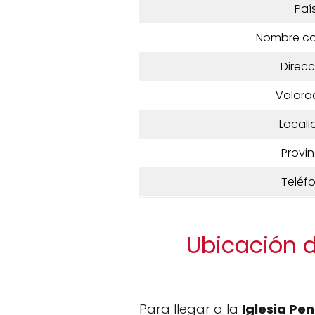
Paí
Nombre c
Direcc
Valora
Locali
Provin
Teléf
Ubicación d
Para llegar a la
Iglesia Pe