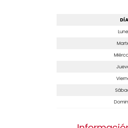
DÍ
Lun
Mart
Miérco
Juev
Viern
Sába
Domi
Información