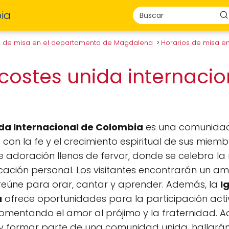
ia
s de misa en el departamento de Magdalena
Horarios de misa en
ecostes unida internacio
ida Internacional de Colombia
es una comunidad 
n la fe y el crecimiento espiritual de sus miembr
e adoración llenos de fervor, donde se celebra la
cación personal. Los visitantes encontrarán un amb
eúne para orar, cantar y aprender. Además, la
I
a
ofrece oportunidades para la participación ac
 fomentando el amor al prójimo y la fraternidad. 
 y formar parte de una comunidad unida, hallarán 