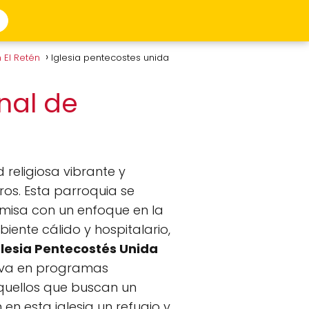
 El Retén
Iglesia pentecostes unida
nal de
religiosa vibrante y
os. Esta parroquia se
 misa con un enfoque en la
iente cálido y hospitalario,
glesia Pentecostés Unida
tiva en programas
Aquellos que buscan un
en esta iglesia un refugio y