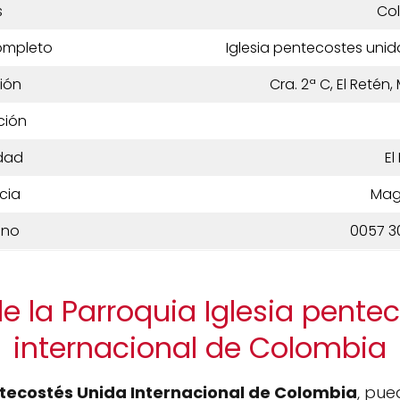
s
Co
ompleto
Iglesia pentecostes uni
ión
Cra. 2ª C, El Reté
ción
dad
El
cia
Mag
ono
0057 3
e la Parroquia Iglesia pente
internacional de Colombia
ntecostés Unida Internacional de Colombia
, pue