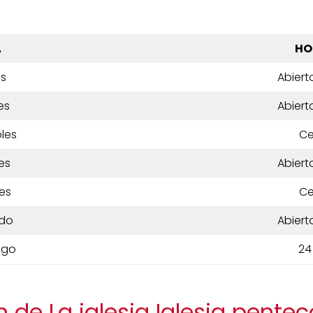
A
HO
es
Abiert
es
Abiert
les
Ce
es
Abiert
es
Ce
do
Abiert
ngo
24
 de La iglesia Iglesia pente