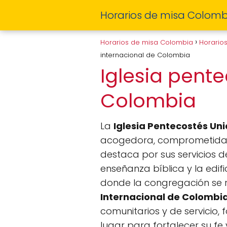
Horarios de misa Colomb
Horarios de misa Colombia
Horario
internacional de Colombia
Iglesia pent
Colombia
La
Iglesia Pentecostés Un
acogedora, comprometida co
destaca por sus servicios d
enseñanza bíblica y la edifi
donde la congregación se r
Internacional de Colombi
comunitarios y de servicio,
lugar para fortalecer su fe