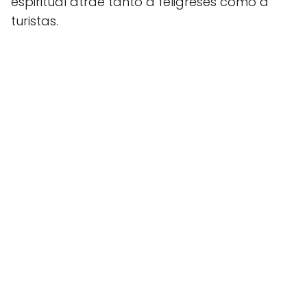
espiritual atrae tanto a feligreses como a
turistas.