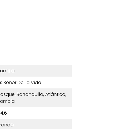
lombia
s Señor De La Vida
osque, Barranquilla, Atlántico,
lombia
4,6
ranoa