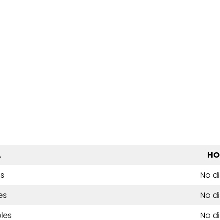
A
HO
es
No d
es
No d
les
No d