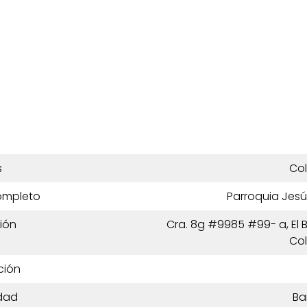
s
Co
ompleto
Parroquia Jesú
ión
Cra. 8g #9985 #99- a, El B
Co
ción
dad
Ba