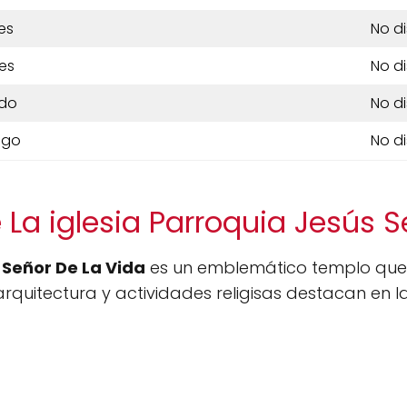
es
No d
es
No d
do
No d
ngo
No d
 La iglesia Parroquia Jesús S
 Señor De La Vida
es un emblemático templo que 
 arquitectura y actividades religisas destacan en 