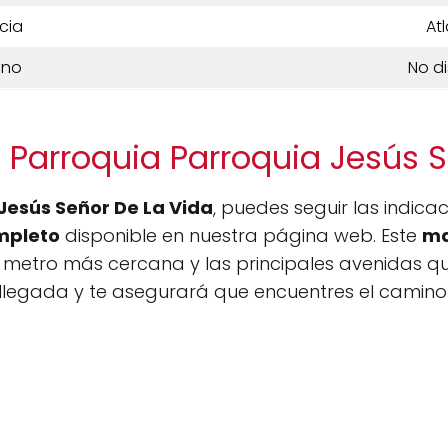
cia
At
ono
No d
 Parroquia Parroquia Jesús 
Jesús Señor De La Vida
, puedes seguir las indica
mpleto
disponible en nuestra página web. Este
m
 metro más cercana y las principales avenidas q
 tu llegada y te asegurará que encuentres el camin