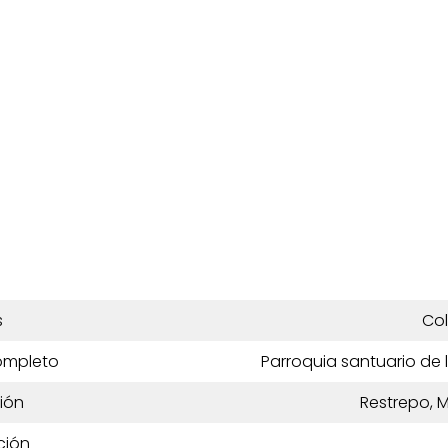
s
Co
ompleto
Parroquia santuario de
ión
Restrepo, 
ción