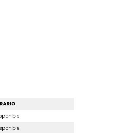
RARIO
isponible
isponible