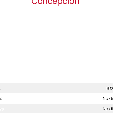
Concepción
A
HO
es
No d
es
No d