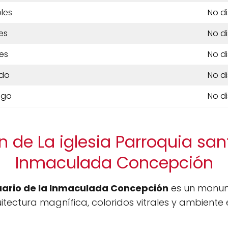
les
No d
es
No d
es
No d
do
No d
ngo
No d
 de La iglesia Parroquia san
Inmaculada Concepción
tuario de la Inmaculada Concepción
es un monum
uitectura magnífica, coloridos vitrales y ambiente e