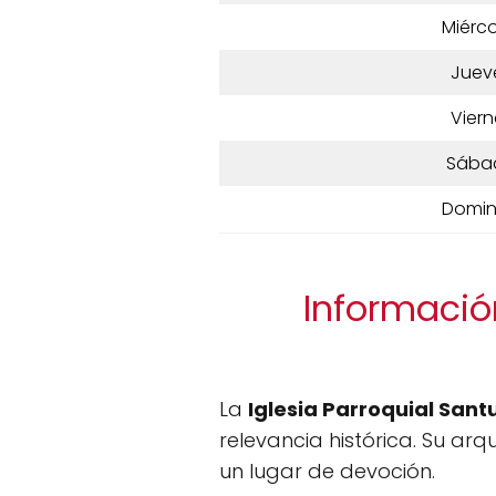
Miérco
Juev
Viern
Sába
Domi
Información
La
Iglesia Parroquial San
relevancia histórica. Su arq
un lugar de devoción.