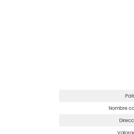
Paí
Nombre c
Direcc
Valora