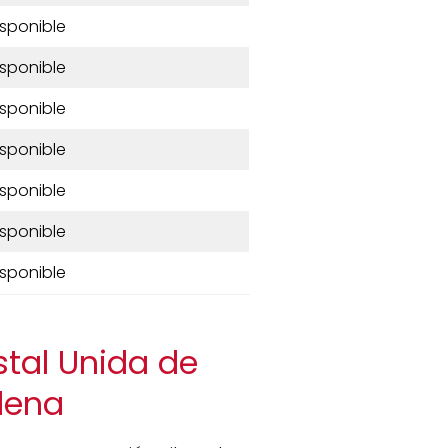
isponible
isponible
isponible
isponible
isponible
isponible
isponible
stal Unida de
lena