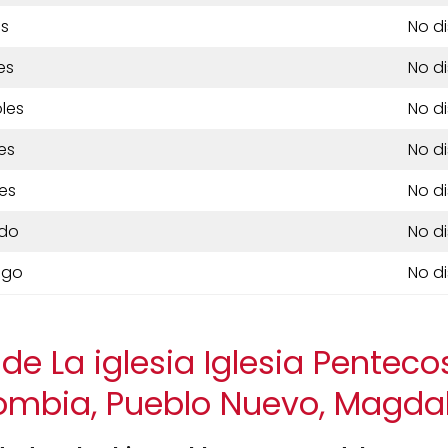
es
No d
es
No d
les
No d
es
No d
es
No d
do
No d
ngo
No d
de La iglesia Iglesia Penteco
ombia, Pueblo Nuevo, Magda