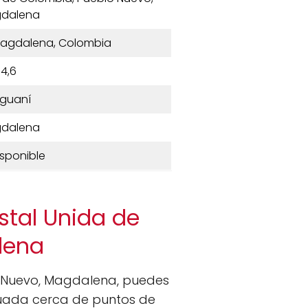
dalena
, Magdalena, Colombia
4,6
iguaní
dalena
isponible
stal Unida de
lena
o Nuevo, Magdalena, puedes
ituada cerca de puntos de