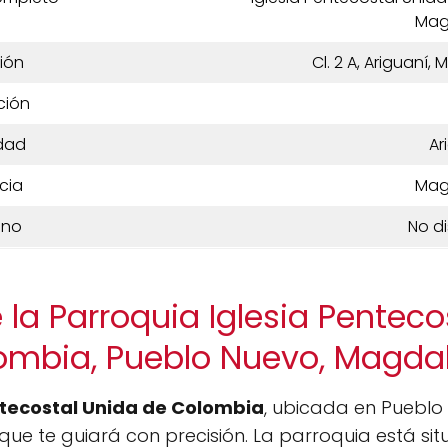
Mag
ión
Cl. 2 A, Ariguaní
ción
dad
Ar
cia
Mag
ono
No d
 la Parroquia Iglesia Penteco
ombia, Pueblo Nuevo, Magda
ntecostal Unida de Colombia
, ubicada en Puebl
que te guiará con precisión. La parroquia está s