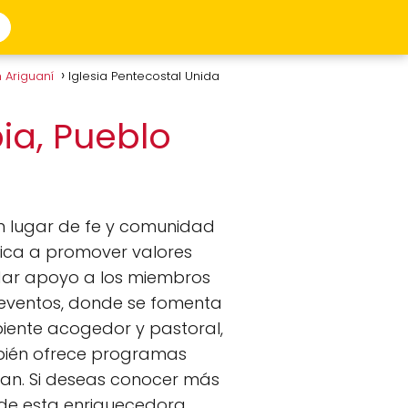
 Ariguaní
Iglesia Pentecostal Unida
ia, Pueblo
n lugar de fe y comunidad
edica a promover valores
ndar apoyo a los miembros
s eventos, donde se fomenta
mbiente acogedor y pastoral,
ién ofrece programas
tan. Si deseas conocer más
e de esta enriquecedora