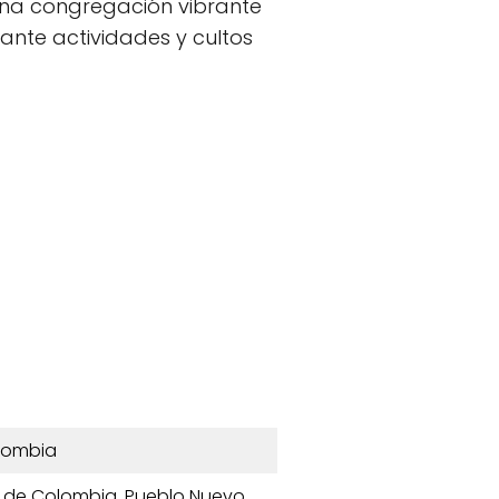
 una congregación vibrante
iante actividades y cultos
lombia
a de Colombia, Pueblo Nuevo,