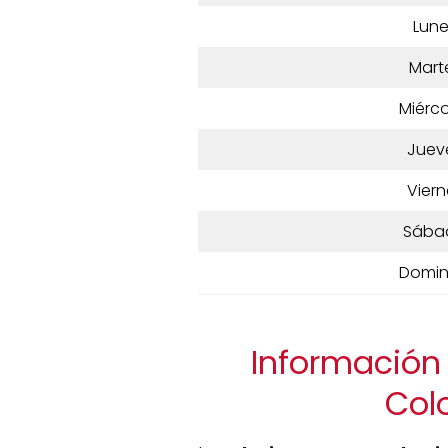
Lun
Mart
Miérco
Juev
Viern
Sába
Domi
Información 
Col