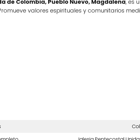
ida de Colombia, Pueblo Nuevo, Magdalena
, es
 Promueve valores espirituales y comunitarios med
s
Co
ompleto
Iglesia Pentecostal Unid