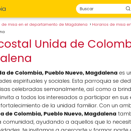
ia
s de misa en el departamento de Magdalena
Horarios de misa en
ena
ecostal Unida de Colomb
dalena
ida de Colombia, Pueblo Nuevo, Magdalena
es u
ades espirituales y sociales. Esta parroquia se d
 misas celebradas semanalmente, así como a bri
 invita a todos los interesados a participar en su
el fortalecimiento de la unidad familiar. Con un a
ida de Colombia, Pueblo Nuevo, Magdalena
tamb
 la comunidad, ayudando a aquellos que lo necesi
tividades, te invitamos a acercarte y formar part