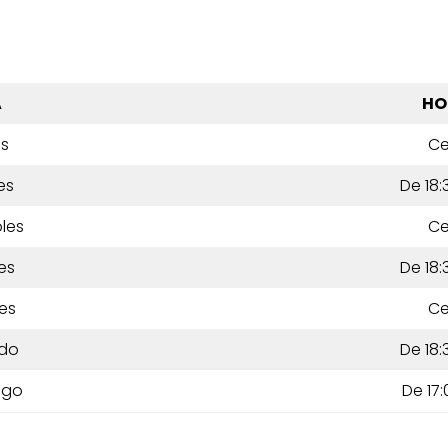
A
HO
es
Ce
es
De 18:
les
Ce
es
De 18:
es
Ce
do
De 18:
ngo
De 17: