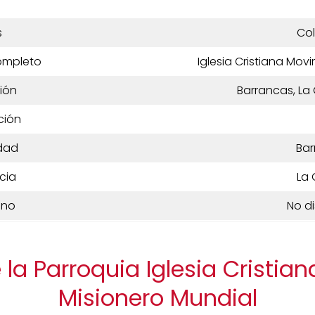
s
Co
ompleto
Iglesia Cristiana Mov
ión
Barrancas, La
ción
dad
Bar
cia
La 
ono
No d
 la Parroquia Iglesia Cristia
Misionero Mundial