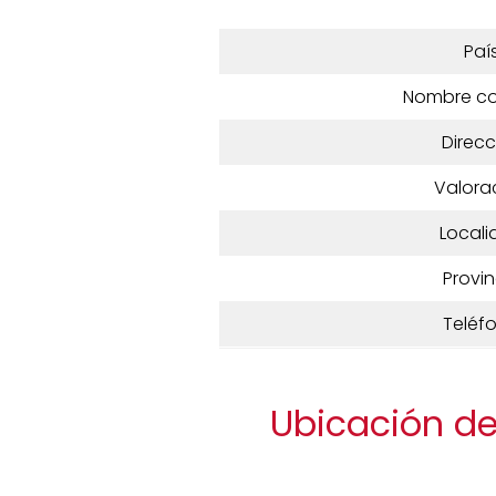
Paí
Nombre c
Direcc
Valora
Locali
Provin
Teléf
Ubicación de