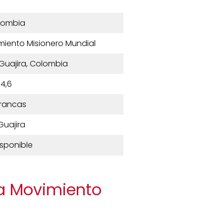
lombia
imiento Misionero Mundial
 Guajira, Colombia
4,6
rancas
Guajira
isponible
na Movimiento