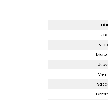
DÍ
Lun
Mart
Miérco
Juev
Viern
Sába
Domi