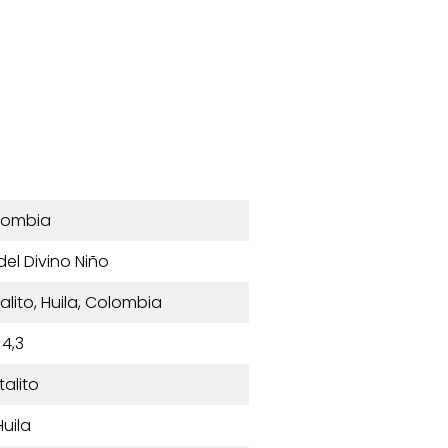
lombia
del Divino Niño
talito, Huila, Colombia
4,3
talito
Huila