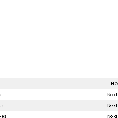
A
HO
es
No d
es
No d
les
No d