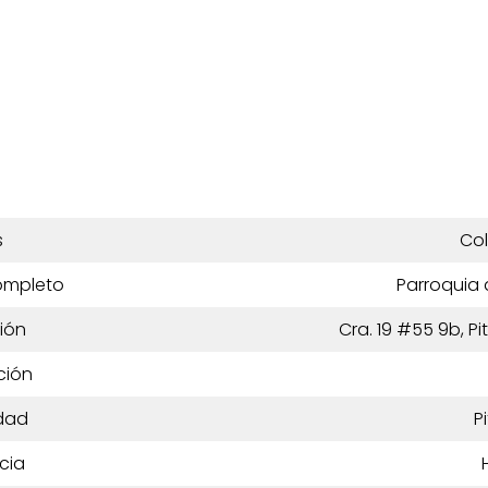
s
Co
ompleto
Parroquia 
ión
Cra. 19 #55 9b, Pi
ción
dad
Pi
cia