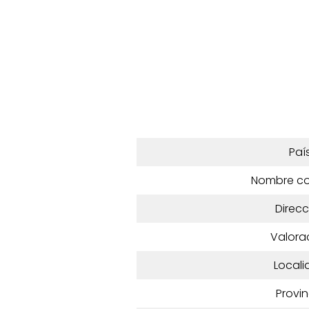
Paí
Nombre c
Direcc
Valora
Locali
Provin