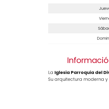
Juev
Viern
Sába
Domi
Información
La
Iglesia Parroquia del Di
Su arquitectura moderna y s