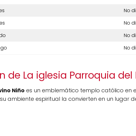
es
No d
es
No d
do
No d
ngo
No d
 de La iglesia Parroquia del
vino Niño
es un emblemático templo católico en e
u ambiente espiritual la convierten en un lugar de