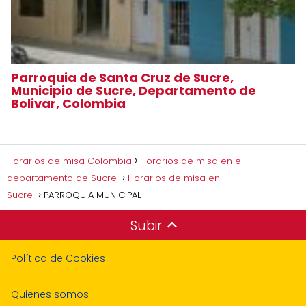
Parroquia de Santa Cruz de Sucre,
Municipio de Sucre, Departamento de
Bolivar, Colombia
Horarios de misa Colombia
Horarios de misa en el
departamento de Sucre
Horarios de misa en
Sucre
PARROQUIA MUNICIPAL
Subir
Política de Cookies
Quienes somos