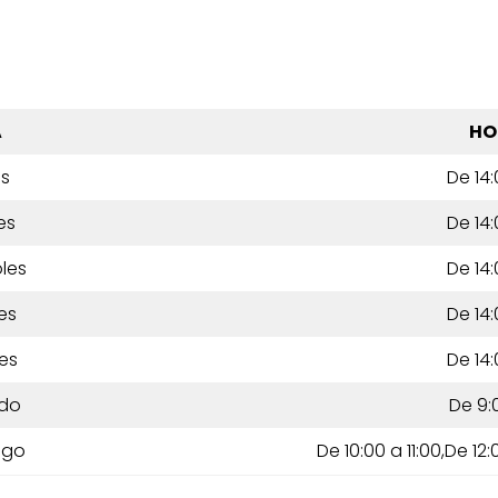
A
HO
es
De 14:
es
De 14:
les
De 14:
es
De 14:
es
De 14:
do
De 9:
ngo
De 10:00 a 11:00,De 12: