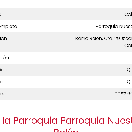
s
Co
ompleto
Parroquia Nues
ión
Barrio Belén, Cra. 29 #ca
Co
ción
dad
Qu
cia
Qu
ono
0057 6
 la Parroquia Parroquia Nues