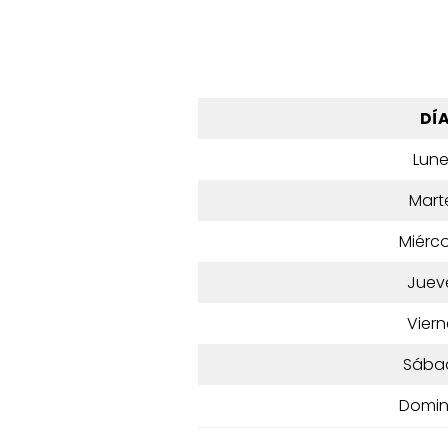
DÍ
Lun
Mart
Miérco
Juev
Viern
Sába
Domi