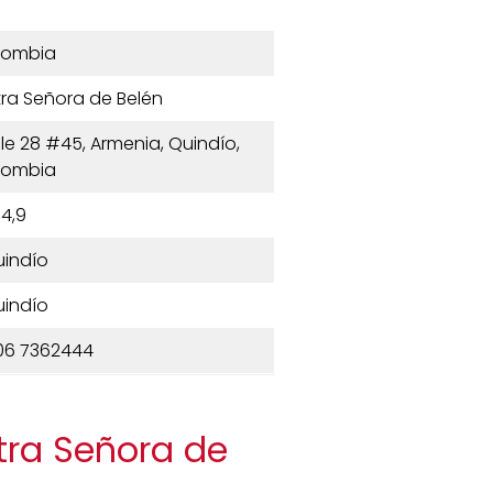
lombia
tra Señora de Belén
lle 28 #45, Armenia, Quindío,
lombia
4,9
indío
indío
06 7362444
tra Señora de