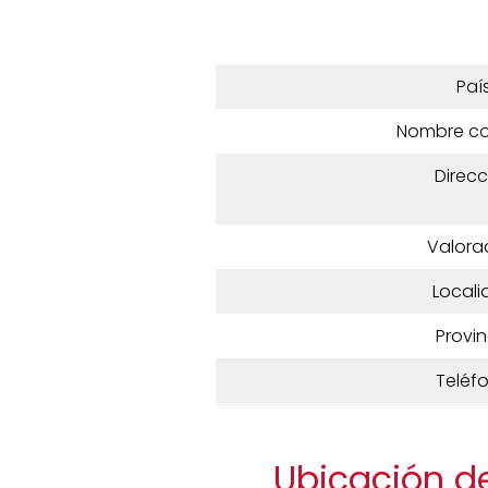
Paí
Nombre c
Direcc
Valora
Locali
Provin
Teléf
Ubicación de