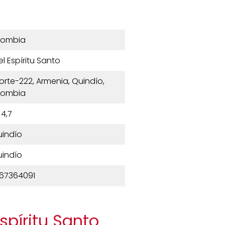
lombia
l Espíritu Santo
Norte-222, Armenia, Quindío,
lombia
4,7
indío
indío
67364091
spíritu Santo