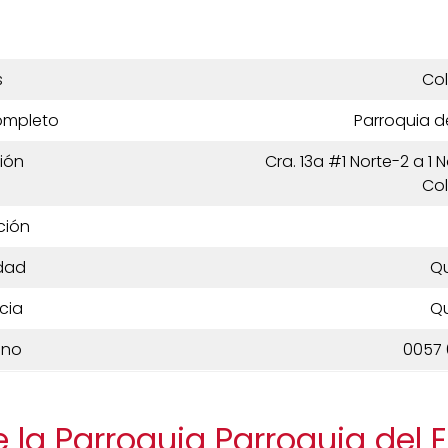
s
Co
ompleto
Parroquia de
ión
Cra. 13a #1 Norte-2 a 1 
Co
ción
dad
Qu
cia
Qu
ono
0057 
 la Parroquia Parroquia del E