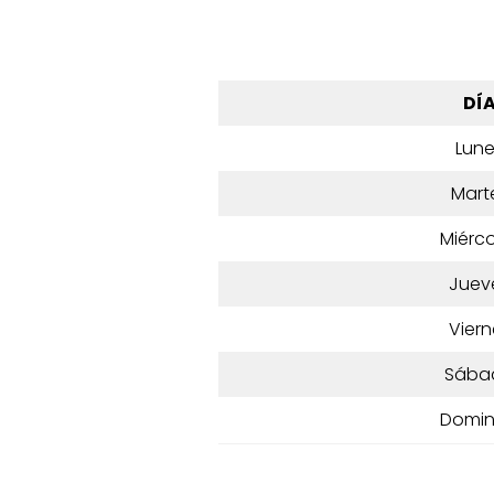
DÍ
Lun
Mart
Miérco
Juev
Viern
Sába
Domi